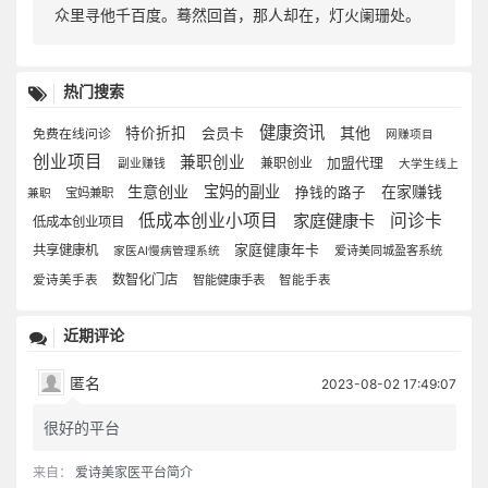
众里寻他千百度。蓦然回首，那人却在，灯火阑珊处。
热门搜索
健康资讯
其他
特价折扣
免费在线问诊
会员卡
网赚项目
创业项目
兼职创业
兼职创业
加盟代理
副业赚钱
大学生线上
生意创业
宝妈的副业
在家赚钱
挣钱的路子
宝妈兼职
兼职
低成本创业小项目
家庭健康卡
问诊卡
低成本创业项目
家庭健康年卡
共享健康机
爱诗美同城盈客系统
家医AI慢病管理系统
数智化门店
爱诗美手表
智能健康手表
智能手表
近期评论
匿名
2023-08-02 17:49:07
很好的平台
来自：
爱诗美家医平台简介