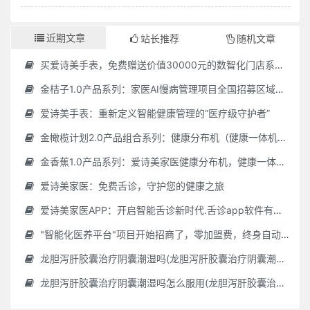
近期文章
站长推荐
随机文章
买爱诗美手表，免费赠送价值30000元的数智化门店系统一套（含硬件）
金桔子1.0产品系列：家医AI慢病管理项目全国招募区域合伙人，低投入，高回报，长收益
爱诗美手表：重新定义智能健康管理的“医疗级守护者”
金橄榄计划2.0产品组合系列：健康分布机（健康一体机）+慢病管理系统，可落地在健康小屋，社区服务中心等等
金香蕉1.0产品系列：爱诗美家医健康分布机，健康一体机，社区服务中心，药店，健康小屋都需要
爱诗美家医：免费舌诊，守护您的健康之旅
爱诗美家医APP：开启智能舌诊新时代.舌诊app软件有哪些 好用的舌诊app大全
"智能化医养平台"项目开始招商了，零加盟费，终身自动赚钱
龙胆泻肝胶囊治疗阴囊潮湿吗(龙胆泻肝胶囊治疗阴囊潮湿吗怎么服用)
龙胆泻肝胶囊治疗阴囊潮湿吗怎么服用(龙胆泻肝胶囊治疗阴囊潮湿吗怎么服用效果好)