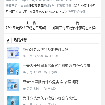
版权声明：
本文由
爱诗美家医
原创发布，转载请遵循《
署名-非商业性使
用-相同方式共享 4.0 国际 (CC BY-NC-SA 4.0)
》许可协议授权
上一篇
下一篇
那个医院做试管成功率高(哪个医院试管可以选择性别)
郑州军海医院治疗癫痫怎么样(郑州军海医院是正规医院吗)
热门推荐
涨奶时老公帮我吸出来可以吗
浏览(12,988)
评论(0)
一天内长时间将跳蛋塞在阴道内 有什么危害免...(跳蛋是放哪里)
浏览(8,499)
评论(0)
经常sm灌肠有什么危害吗-求医问药-
浏览(5,801)
评论(0)
为什么憋尿久了按压小腹会有快感_-
浏览(5,419)
评论(0)