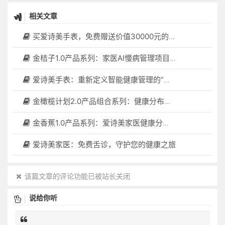
相关文章
买爱诗美手表，免费赠送价值30000元的数智化门店系统一套（含硬件）
金桔子1.0产品系列：家医AI慢病管理项目全国招募区域合伙人，低投入，高回报，长收益
爱诗美手表：重新定义智能健康管理的“医疗级守护者”
金橄榄计划2.0产品组合系列：健康分布机（健康一体机）+慢病管理系统，可落地在健康小屋，社区服务中心等等
金香蕉1.0产品系列：爱诗美家医健康分布机，健康一体机，社区服务中心，药店，健康小屋都需要
爱诗美家医：免费舌诊，守护您的健康之旅
该篇文章的评论功能已被站长关闭
说给你听