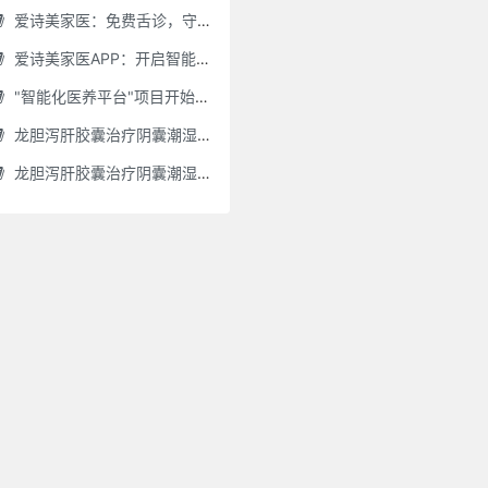
爱诗美家医：免费舌诊，守护您的健康之旅
爱诗美家医APP：开启智能舌诊新时代.舌诊app软件有哪些 好用的舌诊app大全
"智能化医养平台"项目开始招商了，零加盟费，终身自动赚钱
龙胆泻肝胶囊治疗阴囊潮湿吗(龙胆泻肝胶囊治疗阴囊潮湿吗怎么服用)
龙胆泻肝胶囊治疗阴囊潮湿吗怎么服用(龙胆泻肝胶囊治疗阴囊潮湿吗怎么服用效果好)