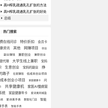
高H榨乳疏通乳孔扩张的方法
高H榨乳疏通乳孔扩张的好处
总结
热门搜索
特价折扣
费在线问诊
会员卡
网赚项目
其他
健康资讯
创业
兼职创业
副业赚钱
兼职创业
目
大学生线上兼职
盟代理
宝妈
挣
生意创业
职
宝妈的副业
的路子
低成本创业项目
在家赚钱
低成本创业小项目
问
家庭健康卡
共享健康机
家医AI慢病管
卡
系统
家庭健康年卡
爱诗美同城盈
智能
系统
爱诗美手表
数智化门店
康手表
智能手表