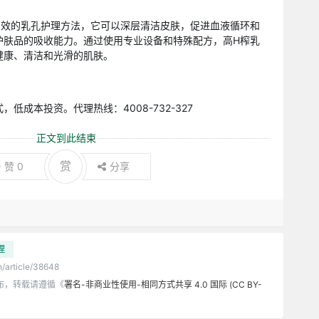
有效的乳孔护理方法，它可以深层清洁皮肤，促进血液循环和
护肤品的吸收能力。通过使用专业设备和特殊配方，高H榨乳
健康、清洁和光滑的肌肤。
低成本投资。代理热线：4008-732-327
正文到此结束
赏
赞
0
分享
理
n/article/38648
布，转载请遵循《
署名-非商业性使用-相同方式共享 4.0 国际 (CC BY-