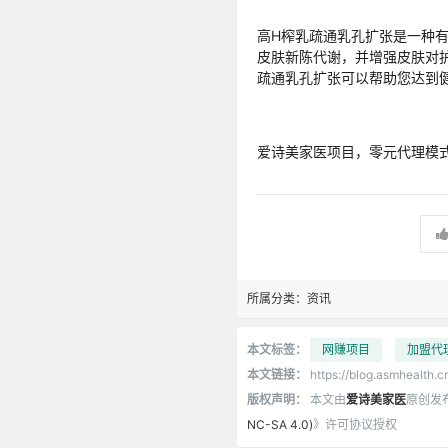
高H榨乳疏通乳孔扩张是一种
皮肤新陈代谢，并增强皮肤对
疏通乳孔扩张可以帮助您达到
爱诗美家医项目，零元代理模式，
所属分类：
资讯
本文标签：
网赚项目
加盟代
本文链接：
https://blog.asmhealth.c
版权声明：
本文由
爱诗美家医
原创发
NC-SA 4.0)
》许可协议授权