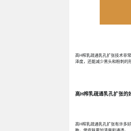
高H榨乳疏通乳孔扩张技术非
泽度，还能减少黑头和粉刺的
高H榨乳疏通乳孔扩张的
高H榨乳疏通乳孔扩张有许多
胞，使皮肤更加清爽和通透。