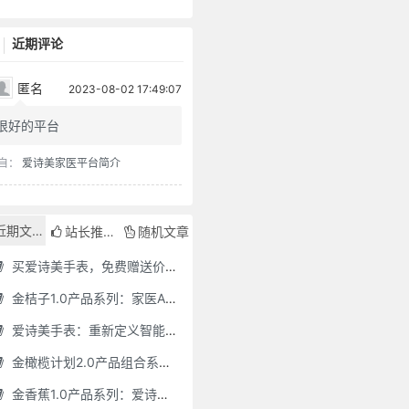
近期评论
匿名
2023-08-02 17:49:07
很好的平台
自：
爱诗美家医平台简介
近期文章
站长推荐
随机文章
买爱诗美手表，免费赠送价值30000元的数智化门店系统一套（含硬件）
金桔子1.0产品系列：家医AI慢病管理项目全国招募区域合伙人，低投入，高回报，长收益
爱诗美手表：重新定义智能健康管理的“医疗级守护者”
金橄榄计划2.0产品组合系列：健康分布机（健康一体机）+慢病管理系统，可落地在健康小屋，社区服务中心等等
金香蕉1.0产品系列：爱诗美家医健康分布机，健康一体机，社区服务中心，药店，健康小屋都需要