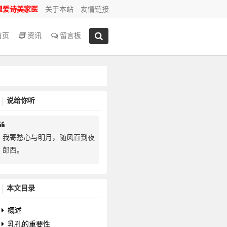
盟爱诗美家医
关于本站
友情链接
首页
资讯
留言板
说给你听
我寄愁心与明月，随风直到夜
郎西。
本文目录
概述
乳孔的重要性