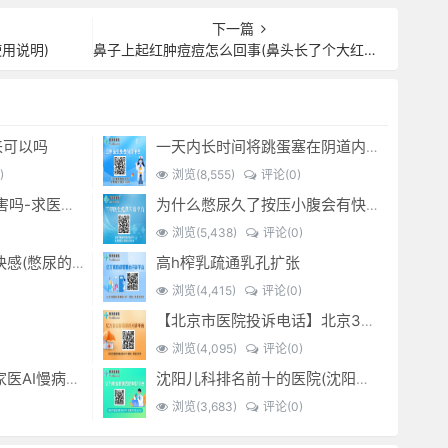
下一篇
用说明)
鼻子上起红肿痘痘怎么回事(鼻头长了个大红痘痘怎么消除)
来可以吗
一天内长时间将跳蛋塞在阴道内 有什么危害免...(跳蛋是放哪里)
)
浏览(8,555)
评论(0)
经常sm灌肠有什么危害吗-求医问药-
为什么憋尿久了按压小腹会有快感_-
浏览(5,438)
评论(0)
高h榨乳疏通乳孔扩张
憋尿时 按压小腹产生快感(憋尿的时候按压小腹是什么感觉)
浏览(4,415)
评论(0)
【北京市医院投诉电话】北京301医院电话--(北京301医院投诉电话多少)
浏览(4,095)
评论(0)
金桔子1.0产品系列：家医AI慢病管理项目全国招募区域合伙人，低投入，高回报，长收益
沈阳儿科排名前十的医院(沈阳儿科最好的医院)
浏览(3,683)
评论(0)