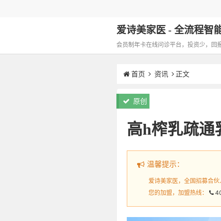
爱诗美家医 - 全流程智能化
会员制年卡在线问诊平台，投资少，回报高，
首页
资讯
正文
原创
高h榨乳疏通
温馨提示：
爱诗美家医，全国招募合伙
您的加盟，加盟热线：
4