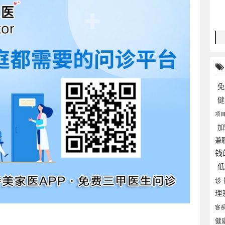
免
项
加
兼
钱
诊
理
客
健