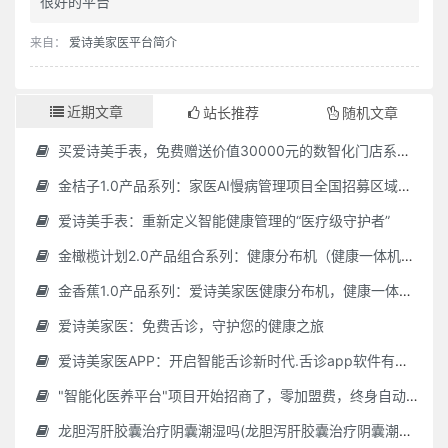
很好的平台
来自：
爱诗美家医平台简介
近期文章
站长推荐
随机文章
买爱诗美手表，免费赠送价值30000元的数智化门店系统一套（含硬件）
金桔子1.0产品系列：家医AI慢病管理项目全国招募区域合伙人，低投入，高回报，长收益
爱诗美手表：重新定义智能健康管理的“医疗级守护者”
金橄榄计划2.0产品组合系列：健康分布机（健康一体机）+慢病管理系统，可落地在健康小屋，社区服务中心等等
金香蕉1.0产品系列：爱诗美家医健康分布机，健康一体机，社区服务中心，药店，健康小屋都需要
爱诗美家医：免费舌诊，守护您的健康之旅
爱诗美家医APP：开启智能舌诊新时代.舌诊app软件有哪些 好用的舌诊app大全
"智能化医养平台"项目开始招商了，零加盟费，终身自动赚钱
龙胆泻肝胶囊治疗阴囊潮湿吗(龙胆泻肝胶囊治疗阴囊潮湿吗怎么服用)