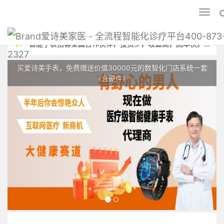
Toggl
naviga
爱诗美家医 - 全流程智能化诊疗平台400-873
智能手表招募全国合作伙伴，投资少，收益高，回本快。爱诗美家医
2327
低成本代理，高收益回报。代理热线：400-873-2327
买爱诗美手表，免费赠送价值30000元的数智化门店系统一套
（含硬件）