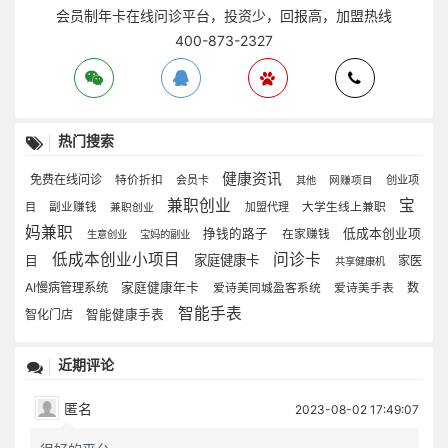
会员制年卡在线问诊平台，投资少，回报高，加盟热线
400-873-2327
热门搜索
健康资讯
免费在线问诊
特价折扣
会员卡
创业项
其他
网赚项目
兼职创业
宝
目
副业赚钱
加盟代理
大学生线上兼职
兼职创业
妈兼职
挣钱的路子
低成本创业项
在家赚钱
生意创业
宝妈的副业
低成本创业小项目
问诊卡
家庭健康卡
目
家医
共享健康机
AI慢病管理系统
家庭健康年卡
数
爱诗美同城盈客系统
爱诗美手表
智能手表
智化门店
智能健康手表
近期评论
匿名
2023-08-02 17:49:07