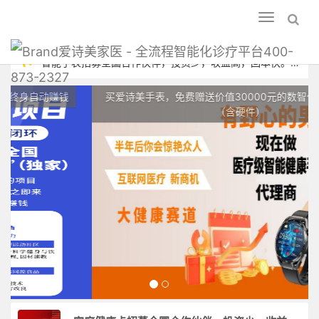
Toggle
navigation
爱诗美家医 - 全流程智能化诊疗平台400-
智能手表招募全国合作伙伴，投资少，收益高，回本快。爱诗美家医
873-2327
低成本代理，高收益回报。代理热线：400-873-2327
买爱诗美手表，免费赠送价值30000元的数智化门店系统一套
（含硬件）