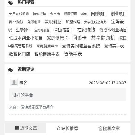
热门搜索
网赚项目
创业项目
会员卡
健康资讯
免费在线问诊
特价折扣
其他
宝妈兼
兼职创业
加盟代理
副业赚钱
兼职创业
大学生线上兼职
在家赚钱
职
挣钱的路子
低成本创业项目
生意创业
宝妈的副业
问诊卡
共享健康机
低成本创业小项目
家庭健康卡
家医
爱诗美同城盈客系统
爱诗美手表
AI慢病管理系统
家庭健康年卡
智能手表
数智化门店
智能健康手表
近期评论
匿名
2023-08-02 17:49:07
很好的平台
来自：
爱诗美家医平台简介
近期文章
站长推荐
随机文章