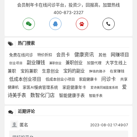
会员制年卡在线问诊平台，投资少，回报高，加盟热线
400-873-2327
热门搜索
健康资讯
网赚项目
会员卡
免费在线问诊
特价折扣
其他
副业赚钱
兼职创业
大学生线上
加盟代理
创业项目
兼职创业
生意创业
宝妈的副业
兼职
宝妈兼职
在家赚钱
挣钱的路子
问诊卡
低成本创业项目
低成本创业小项目
家庭健康卡
共享
爱
健康机
家医AI慢病管理系统
家庭健康年卡
爱诗美同城盈客系统
诗美手表
数智化门店
智能健康手表
智能手表
近期评论
匿名
2023-08-02 17:49:07