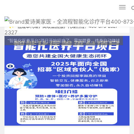
Toggl
naviga
爱诗美家医 - 全流程智能化诊疗平台400-873
低成本代理，高收益回报。代理热线：400-873-2327
2327
智能手表招募全国合作伙伴，投资少，收益高，回本快。爱诗美家医
"智能化医养平台"项目开始招商了，零加盟费，终身自动赚钱