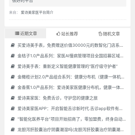
很好的平台
来自：
爱诗美家医平台简介
近期文章
站长推荐
随机文章
买爱诗美手表，免费赠送价值30000元的数智化门店系统一套（含硬件）
金桔子1.0产品系列：家医AI慢病管理项目全国招募区域合伙人，低投入，高回报，长收益
爱诗美手表：重新定义智能健康管理的“医疗级守护者”
金橄榄计划2.0产品组合系列：健康分布机（健康一体机）+慢病管理系统，可落地在健康小屋，社区服务中心等等
金香蕉1.0产品系列：爱诗美家医健康分布机，健康一体机，社区服务中心，药店，健康小屋都需要
爱诗美家医：免费舌诊，守护您的健康之旅
爱诗美家医APP：开启智能舌诊新时代.舌诊app软件有哪些 好用的舌诊app大全
"智能化医养平台"项目开始招商了，零加盟费，终身自动赚钱
龙胆泻肝胶囊治疗阴囊潮湿吗(龙胆泻肝胶囊治疗阴囊潮湿吗怎么服用)