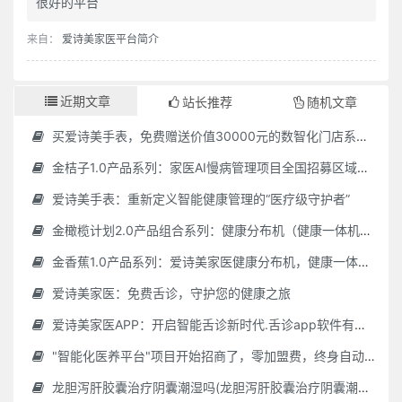
很好的平台
来自：
爱诗美家医平台简介
近期文章
站长推荐
随机文章
买爱诗美手表，免费赠送价值30000元的数智化门店系统一套（含硬件）
金桔子1.0产品系列：家医AI慢病管理项目全国招募区域合伙人，低投入，高回报，长收益
爱诗美手表：重新定义智能健康管理的“医疗级守护者”
金橄榄计划2.0产品组合系列：健康分布机（健康一体机）+慢病管理系统，可落地在健康小屋，社区服务中心等等
金香蕉1.0产品系列：爱诗美家医健康分布机，健康一体机，社区服务中心，药店，健康小屋都需要
爱诗美家医：免费舌诊，守护您的健康之旅
爱诗美家医APP：开启智能舌诊新时代.舌诊app软件有哪些 好用的舌诊app大全
"智能化医养平台"项目开始招商了，零加盟费，终身自动赚钱
龙胆泻肝胶囊治疗阴囊潮湿吗(龙胆泻肝胶囊治疗阴囊潮湿吗怎么服用)