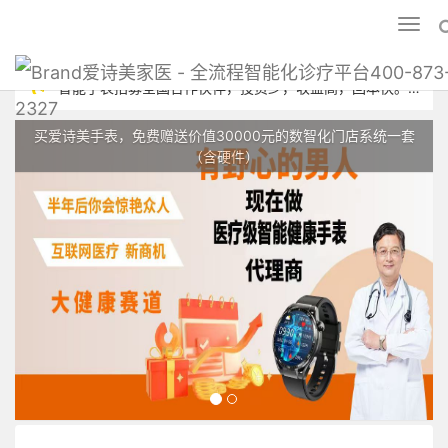
Toggl
naviga
爱诗美家医 - 全流程智能化诊疗平台400-873
智能手表招募全国合作伙伴，投资少，收益高，回本快。爱诗美家医
2327
低成本代理，高收益回报。代理热线：400-873-2327
买爱诗美手表，免费赠送价值30000元的数智化门店系统一套
（含硬件）