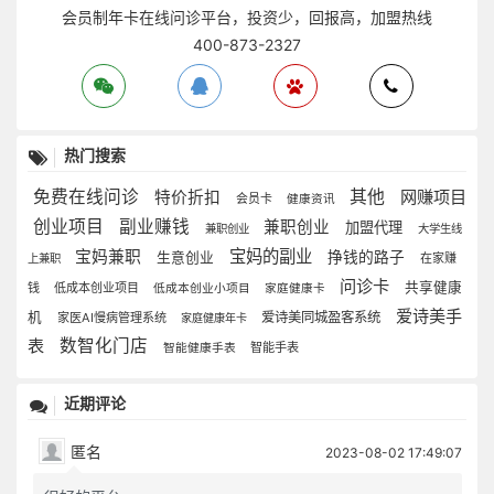
会员制年卡在线问诊平台，投资少，回报高，加盟热线
400-873-2327
热门搜索
免费在线问诊
其他
网赚项目
特价折扣
会员卡
健康资讯
创业项目
副业赚钱
兼职创业
加盟代理
兼职创业
大学生线
宝妈的副业
宝妈兼职
挣钱的路子
生意创业
在家赚
上兼职
问诊卡
共享健康
钱
低成本创业项目
低成本创业小项目
家庭健康卡
爱诗美手
机
爱诗美同城盈客系统
家医AI慢病管理系统
家庭健康年卡
表
数智化门店
智能手表
智能健康手表
近期评论
匿名
2023-08-02 17:49:07