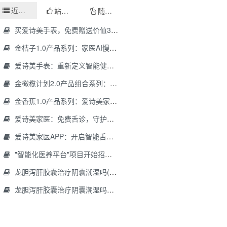
近期文章
站长推荐
随机文章
买爱诗美手表，免费赠送价值30000元的数智化门店系统一套（含硬件）
金桔子1.0产品系列：家医AI慢病管理项目全国招募区域合伙人，低投入，高回报，长收益
爱诗美手表：重新定义智能健康管理的“医疗级守护者”
金橄榄计划2.0产品组合系列：健康分布机（健康一体机）+慢病管理系统，可落地在健康小屋，社区服务中心等等
金香蕉1.0产品系列：爱诗美家医健康分布机，健康一体机，社区服务中心，药店，健康小屋都需要
爱诗美家医：免费舌诊，守护您的健康之旅
爱诗美家医APP：开启智能舌诊新时代.舌诊app软件有哪些 好用的舌诊app大全
"智能化医养平台"项目开始招商了，零加盟费，终身自动赚钱
龙胆泻肝胶囊治疗阴囊潮湿吗(龙胆泻肝胶囊治疗阴囊潮湿吗怎么服用)
龙胆泻肝胶囊治疗阴囊潮湿吗怎么服用(龙胆泻肝胶囊治疗阴囊潮湿吗怎么服用效果好)