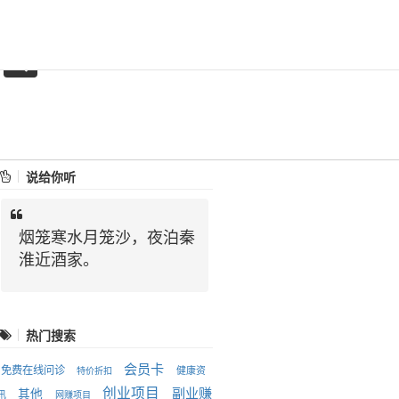
诗美家医
关于本站
友情链接
说给你听
烟笼寒水月笼沙，夜泊秦
淮近酒家。
热门搜索
会员卡
免费在线问诊
健康资
特价折扣
创业项目
副业赚
其他
讯
网赚项目