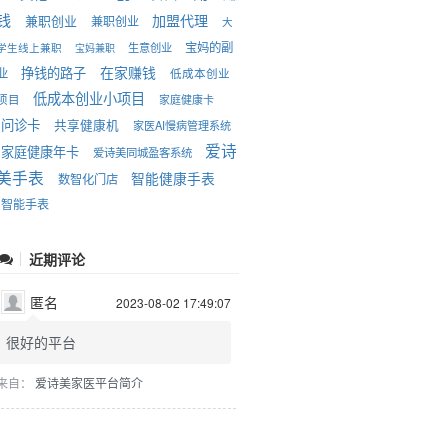
钱
加盟代理
兼职创业
兼职创业
大
宝妈的副
生意创业
学生线上兼职
宝妈兼职
在家赚钱
挣钱的路子
业
低成本创业
低成本创业小项目
项目
家庭健康卡
问诊卡
共享健康机
家医AI慢病管理系统
爱诗
家庭健康年卡
爱诗美同城盈客系统
美手表
智能健康手表
数智化门店
智能手表
近期评论
匿名
2023-08-02 17:49:07
很好的平台
来自：
爱诗美家医平台简介