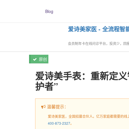
Blog
vilab LLC | 1309 Coffeen Ave Ste 1200 
爱诗美家医 - 全流程智能化
首页
资讯
正文
会员制年卡在线问诊平台，投资少，回报高，加
原创
爱诗美手表：重新定义
护者”
温馨提示：
爱诗美家医，全国招募合伙人。亿万家庭都需要的线
400-873-2327
。