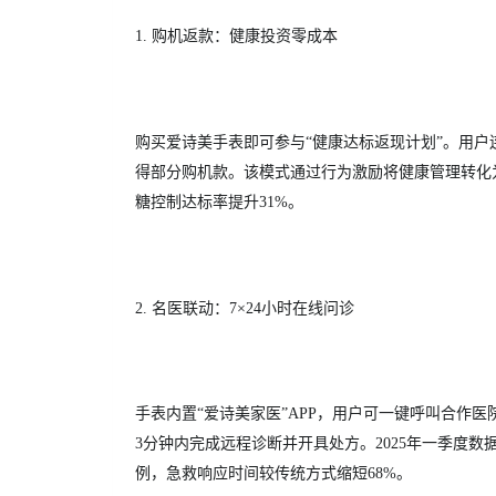
1. 购机返款：健康投资零成本
购买爱诗美手表即可参与“健康达标返现计划”。用户连
得部分
购机款。该模式通过行为激励将健康管理转化为
糖控制达标率提升31%。
2. 名医联动：7×24小时在线问诊
手表内置“爱诗美家医”APP，用户可一键呼叫合作
3分钟内完成远程诊断并开具处方。2025年一季度数
例，急救响应时间较传统方式缩短68%。