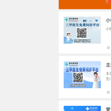
小
主
生)
爱