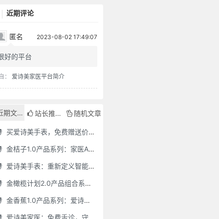
近期评论
匿名
2023-08-02 17:49:07
很好的平台
自：
爱诗美家医平台简介
近期文章
站长推荐
随机文章
买爱诗美手表，免费赠送价值30000元的数智化门店系统一套（含硬件）
金桔子1.0产品系列：家医AI慢病管理项目全国招募区域合伙人，低投入，高回报，长收益
爱诗美手表：重新定义智能健康管理的“医疗级守护者”
金橄榄计划2.0产品组合系列：健康分布机（健康一体机）+慢病管理系统，可落地在健康小屋，社区服务中心等等
金香蕉1.0产品系列：爱诗美家医健康分布机，健康一体机，社区服务中心，药店，健康小屋都需要
爱诗美家医：免费舌诊，守护您的健康之旅