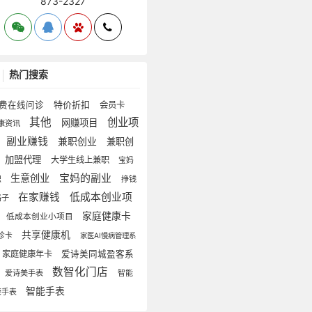
873-2327
热门搜索
特价折扣
费在线问诊
会员卡
其他
创业项
网赚项目
康资讯
副业赚钱
兼职创业
兼职创
加盟代理
大学生线上兼职
宝妈
宝妈的副业
生意创业
职
挣钱
在家赚钱
低成本创业项
路子
家庭健康卡
低成本创业小项目
共享健康机
诊卡
家医AI慢病管理系
家庭健康年卡
爱诗美同城盈客系
数智化门店
爱诗美手表
智能
智能手表
康手表