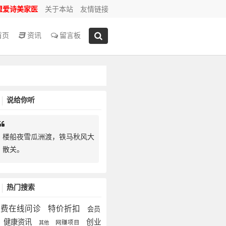
盟爱诗美家医
关于本站
友情链接
首页
资讯
留言板
说给你听
楼船夜雪瓜洲渡，铁马秋风大
散关。
热门搜索
免费在线问诊
特价折扣
会员
健康资讯
创业
网赚项目
其他