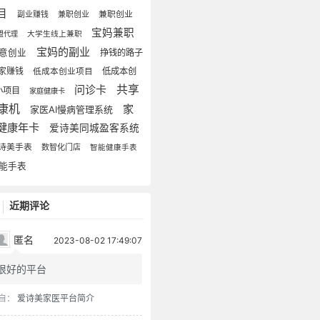
目
副业赚钱
兼职创业
兼职创业
宝妈兼职
盟代理
大学生线上兼职
宝妈的副业
意创业
挣钱的路子
家赚钱
低成本创
低成本创业项目
问诊卡
共享
小项目
家庭健康卡
康机
家
家医AI慢病管理系统
健康年卡
爱诗美同城盈客系统
诗美手表
数智化门店
智能健康手表
能手表
近期评论
匿名
2023-08-02 17:49:07
很好的平台
自：
爱诗美家医平台简介