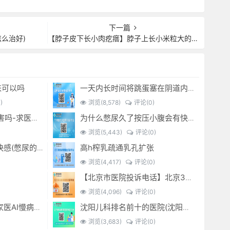
下一篇
怎么治好)
【脖子皮下长小肉疙瘩】脖子上长小米粒大的肉疙瘩是怎..._...
来可以吗
一天内长时间将跳蛋塞在阴道内 有什么危害免...(跳蛋是放哪里)
)
浏览(8,578)
评论(0)
经常sm灌肠有什么危害吗-求医问药-
为什么憋尿久了按压小腹会有快感_-
浏览(5,443)
评论(0)
高h榨乳疏通乳孔扩张
憋尿时 按压小腹产生快感(憋尿的时候按压小腹是什么感觉)
)
浏览(4,417)
评论(0)
【北京市医院投诉电话】北京301医院电话--(北京301医院投诉电话多少)
浏览(4,096)
评论(0)
金桔子1.0产品系列：家医AI慢病管理项目全国招募区域合伙人，低投入，高回报，长收益
沈阳儿科排名前十的医院(沈阳儿科最好的医院)
浏览(3,683)
评论(0)