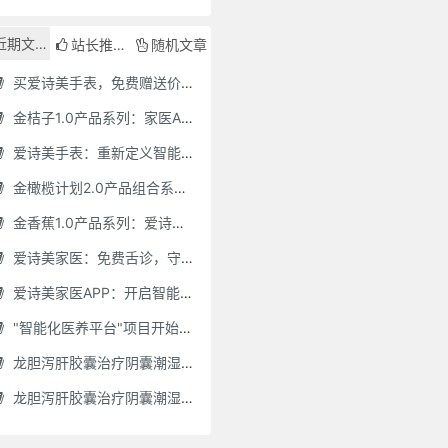
近期文章
站长推荐
随机文章
买爱诗美手表，免费赠送价值30000元的数智化门店系统一套（含硬件）
金桔子1.0产品系列：家医AI慢病管理项目全国招募区域合伙人，低投入，高回报，长收益
爱诗美手表：重新定义智能健康管理的“医疗级守护者”
金橄榄计划2.0产品组合系列：健康分布机（健康一体机）+慢病管理系统，可落地在健康小屋，社区服务中心等等
金香蕉1.0产品系列：爱诗美家医健康分布机，健康一体机，社区服务中心，药店，健康小屋都需要
爱诗美家医：免费舌诊，守护您的健康之旅
爱诗美家医APP：开启智能舌诊新时代.舌诊app软件有哪些 好用的舌诊app大全
"智能化医养平台"项目开始招商了，零加盟费，终身自动赚钱
龙胆泻肝胶囊治疗阴囊潮湿吗(龙胆泻肝胶囊治疗阴囊潮湿吗怎么服用)
龙胆泻肝胶囊治疗阴囊潮湿吗怎么服用(龙胆泻肝胶囊治疗阴囊潮湿吗怎么服用效果好)