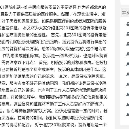
01医院电话--维护医疗服务质量的重要途径 作为首都北京的
一直致力于提供高质量的医疗服务。然而，在现实生活中，难
。对于患者和家属来说，如果遇到医疗纠纷或者对医院的服务
重要途径。 本文将为大家介绍北京301医院的投诉电话以及
护医疗服务质量的重要性。 首先，北京301医院的投诉电话
这个电话由专门的投诉处理部门负责接听，接到投诉后将进行详细的
相应的答复和解决方案。患者和家属可以通过拨打这个电话来
。 作为患者或他们家属，投诉是一种维权行为，也是对医院管
，需要注意以下几点： 首先，明确投诉的对象和事由。在拨打
自己要投诉的是哪个科室或医生，投诉的具体原因是什么。这
可以更加明确地表达自己的诉求。 其次，尽量保持冷静客观。
满意、服务态度不好还是其他问题，我们都应该尽量保持冷静
好地表达自己的诉求，也有利于工作人员更好地理解和解决问
和证据。在投诉过程中，我们要提供尽可能多的详细信息和相关
发票等。这些信息和证据将有助于工作人员更好地了解情况，
最后，耐心等待反馈和解决方案。投诉处理需要一定的时间，我
解决方案。在等待的期间，我们可以随时与投诉处理部门沟
步的协助和配合。 对于北京301医院来说，投诉电话是一个