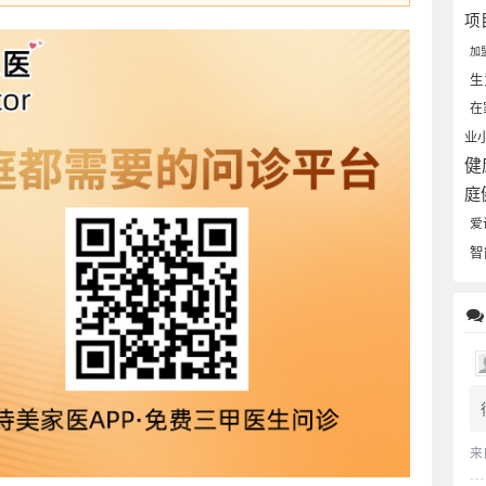
项
加
生
在
业
健
庭
爱
智
来