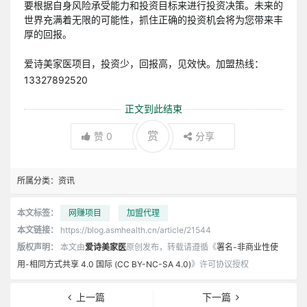
要根据自身风险承受能力和投资目标来进行投资决策。未来的
世界充满着无限的可能性，抓住正确的投资机会将为您带来丰
厚的回报。
爱诗美家医项目，投资少，回报高，见效快。加盟热线：
13327892520
正文到此结束
赏
赞
0
分享
所属分类：
资讯
本文标签：
网赚项目
加盟代理
本文链接：
https://blog.asmhealth.cn/article/21544
版权声明：
本文由
爱诗美家医
原创发布，转载请遵循《
署名-非商业性使
用-相同方式共享 4.0 国际 (CC BY-NC-SA 4.0)
》许可协议授权
上一篇
下一篇