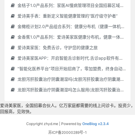
金桔子1.0产品系列：家医AI慢病管理项目全国招募区域合伙人，低投入，高回报，长收益
爱诗美手表：重新定义智能健康管理的“医疗级守护者”
金橄榄计划2.0产品组合系列：健康分布机（健康一体机）+慢病管理系统，可落地在健康小屋，社区服务中心等等
金香蕉1.0产品系列：爱诗美家医健康分布机，健康一体机，社区服务中心，药店，健康小屋都需要
爱诗美家医：免费舌诊，守护您的健康之旅
爱诗美家医APP：开启智能舌诊新时代.舌诊app软件有哪些 好用的舌诊app大全
"智能化医养平台"项目开始招商了，零加盟费，终身自动赚钱
龙胆泻肝胶囊治疗阴囊潮湿吗(龙胆泻肝胶囊治疗阴囊潮湿吗怎么服用)
龙胆泻肝胶囊治疗阴囊潮湿吗怎么服用(龙胆泻肝胶囊治疗阴囊潮湿吗怎么服用效果好)
爱诗美家医，全国招募合伙人。亿万家庭都需要的线上问诊卡。投资少，
回报高，见效快。
Copyright zhyd.me | Powered by
OneBlog v2.3.4
苏ICP备20000289号-1