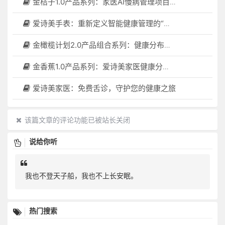
金桔子1.0产品系列：家医AI慢病管理项目全国招募区域合伙人，低投入，高回报，长收益
爱诗美手表：重新定义智能健康管理的“医疗级守护者”
金橄榄计划2.0产品组合系列：健康分布机（健康一体机）+慢病管理系统，可落地在健康小屋，社区服务中心等等
金香蕉1.0产品系列：爱诗美家医健康分布机，健康一体机，社区服务中心，药店，健康小屋都需要
爱诗美家医：免费舌诊，守护您的健康之旅
该篇文章的评论功能已被站长关闭
说给你听
我也不登天子船，我也不上长安眠。
热门搜索