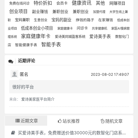
特价折扣
健康资讯
其他
网赚项目
会员卡
免费在线问诊
创业项目
副业赚钱
兼职创业
兼职创业
加盟代理
大学生线上兼
宝妈的副业
宝妈兼职
生意创业
挣钱的路子
在家赚钱
职
低成本创
低成本创业小项目
问诊卡
业项目
家庭健康卡
共享健康机
家医AI慢病管
家庭健康年卡
爱诗美手表
爱诗美同城盈客系统
数智化门
理系统
智能手表
店
智能健康手表
近期评论
匿名
2023-08-02 17:49:07
很好的平台
来自：
爱诗美家医平台简介
近期文章
站长推荐
随机文章
买爱诗美手表，免费赠送价值30000元的数智化门店系统一套（含硬件）