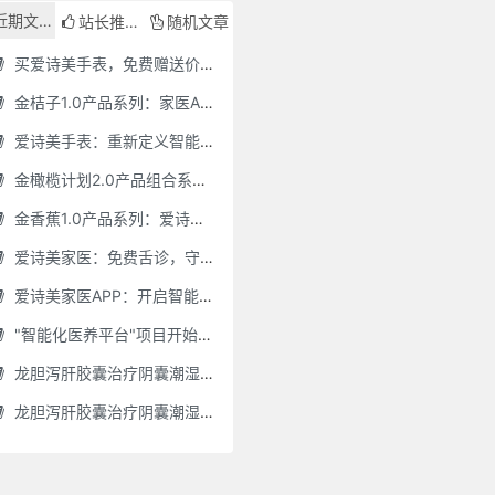
近期文章
站长推荐
随机文章
买爱诗美手表，免费赠送价值30000元的数智化门店系统一套（含硬件）
金桔子1.0产品系列：家医AI慢病管理项目全国招募区域合伙人，低投入，高回报，长收益
爱诗美手表：重新定义智能健康管理的“医疗级守护者”
金橄榄计划2.0产品组合系列：健康分布机（健康一体机）+慢病管理系统，可落地在健康小屋，社区服务中心等等
金香蕉1.0产品系列：爱诗美家医健康分布机，健康一体机，社区服务中心，药店，健康小屋都需要
爱诗美家医：免费舌诊，守护您的健康之旅
爱诗美家医APP：开启智能舌诊新时代.舌诊app软件有哪些 好用的舌诊app大全
"智能化医养平台"项目开始招商了，零加盟费，终身自动赚钱
龙胆泻肝胶囊治疗阴囊潮湿吗(龙胆泻肝胶囊治疗阴囊潮湿吗怎么服用)
龙胆泻肝胶囊治疗阴囊潮湿吗怎么服用(龙胆泻肝胶囊治疗阴囊潮湿吗怎么服用效果好)