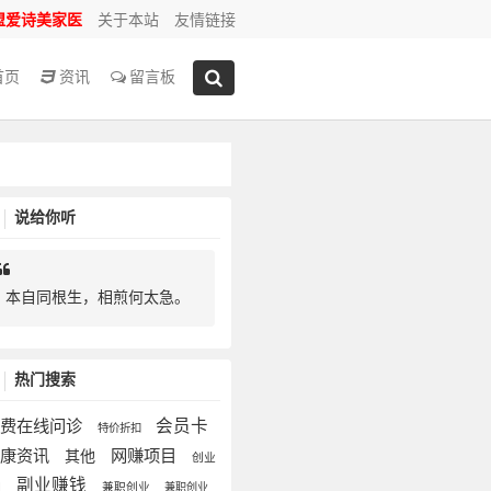
盟爱诗美家医
关于本站
友情链接
首页
资讯
留言板
说给你听
本自同根生，相煎何太急。
热门搜索
免费在线问诊
会员卡
特价折扣
健康资讯
网赚项目
其他
创业
副业赚钱
目
兼职创业
兼职创业