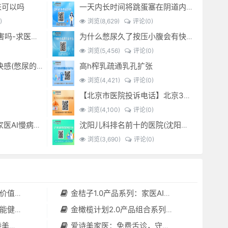
来可以吗
一天内长时间将跳蛋塞在阴道内 有什么危害免...(跳蛋是放哪里)
)
浏览(8,629)
评论(0)
经常sm灌肠有什么危害吗-求医问药-
为什么憋尿久了按压小腹会有快感_-
浏览(5,456)
评论(0)
高h榨乳疏通乳孔扩张
憋尿时 按压小腹产生快感(憋尿的时候按压小腹是什么感觉)
浏览(4,421)
评论(0)
【北京市医院投诉电话】北京301医院电话--(北京301医院投诉电话多少)
浏览(4,100)
评论(0)
金桔子1.0产品系列：家医AI慢病管理项目全国招募区域合伙人，低投入，高回报，长收益
沈阳儿科排名前十的医院(沈阳儿科最好的医院)
)
浏览(3,690)
评论(0)
套（含硬件）
金桔子1.0产品系列：家医AI慢病管理项目全国招募区域合伙人，低投入，高回报，长收益
守护者”
金橄榄计划2.0产品组合系列：健康分布机（健康一体机）+慢病管理系统，可落地在健康小屋，社区服务中心等等
小屋都需要
爱诗美家医：免费舌诊，守护您的健康之旅