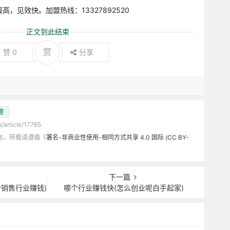
，见效快。加盟热线：13327892520
正文到此结束
赏
赞
0
分享
理
n/article/17765
布，转载请遵循《
署名-非商业性使用-相同方式共享 4.0 国际 (CC BY-
下一篇
销售行业赚钱)
哪个行业赚钱快(怎么创业呢白手起家)