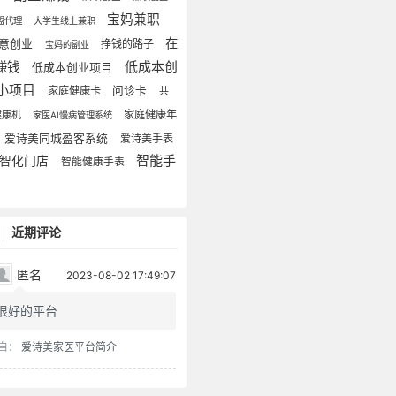
宝妈兼职
盟代理
大学生线上兼职
在
意创业
挣钱的路子
宝妈的副业
低成本创
赚钱
低成本创业项目
小项目
家庭健康卡
问诊卡
共
家庭健康年
健康机
家医AI慢病管理系统
爱诗美同城盈客系统
爱诗美手表
智能手
智化门店
智能健康手表
近期评论
匿名
2023-08-02 17:49:07
很好的平台
自：
爱诗美家医平台简介