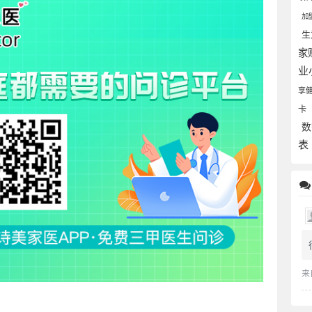
加
生
家
业
享
卡
数
表
来
。