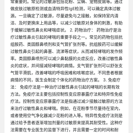
常重要的。常见的过敏源包括花粉、尘螨、宠物皮屑等。通过
做皮肤过敏原检测或血清特异性IgE检测，可以确定具体过敏
源。一旦确定了过敏源，尽量避免与之接触，如保持室内清
洁、及时更换床上用品等，以减少过敏原对身体的刺激，有助
于缓解过敏性鼻炎和哮喘症状。 2. 药物治疗： 药物治疗是治
疗过敏性鼻炎引起的哮喘的重要手段之一。常见的药物包括抗
组胺药、类固醇鼻喷剂和支气管扩张剂等。抗组胺药可以缓解
过敏性鼻炎引起的鼻塞、流涕等症状，从而减轻哮喘的发作频
率。类固醇鼻喷剂可以减少鼻黏膜的炎症反应，改善过敏性鼻
炎的症状，并间接减轻哮喘的病情。支气管扩张剂可以舒张支
气管平滑肌，改善哮喘的呼吸困难和咳嗽症状。不同患者根据
病情的不同，医生会制定个体化的药物治疗方案。 3. 免疫疗
法： 免疫疗法是一种治疗过敏性鼻炎引起的哮喘的长期有效
方法。免疫疗法主要包括控制性变应原暴露疗法和特异性免疫
疗法。控制性变应原暴露疗法是指通过减少接触过敏原的方法
来治疗过敏性鼻炎和哮喘。例如，在花粉季节尽量待在室内，
或者使用空气净化器减少花粉的进入等。特异性免疫疗法则是
通过给予患者逐渐增加剂量的过敏原来提高其耐受性。这种疗
法需要在专业医生的监督下进行，并且需要一定的时间和耐