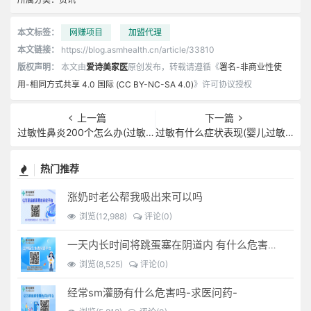
本文标签：
网赚项目
加盟代理
本文链接：
https://blog.asmhealth.cn/article/33810
版权声明：
本文由
爱诗美家医
原创发布，转载请遵循《
署名-非商业性使
用-相同方式共享 4.0 国际 (CC BY-NC-SA 4.0)
》许可协议授权
上一篇
下一篇
过敏性鼻炎200个怎么办(过敏性鼻炎天天犯怎么办)
过敏有什么症状表现(婴儿过敏有什么症状表现)
热门推荐
涨奶时老公帮我吸出来可以吗
浏览(12,988)
评论(0)
一天内长时间将跳蛋塞在阴道内 有什么危害免...(跳蛋是放哪里)
浏览(8,525)
评论(0)
经常sm灌肠有什么危害吗-求医问药-