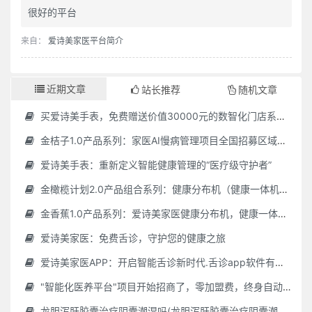
很好的平台
来自：
爱诗美家医平台简介
近期文章
站长推荐
随机文章
买爱诗美手表，免费赠送价值30000元的数智化门店系统一套（含硬件）
金桔子1.0产品系列：家医AI慢病管理项目全国招募区域合伙人，低投入，高回报，长收益
爱诗美手表：重新定义智能健康管理的“医疗级守护者”
金橄榄计划2.0产品组合系列：健康分布机（健康一体机）+慢病管理系统，可落地在健康小屋，社区服务中心等等
金香蕉1.0产品系列：爱诗美家医健康分布机，健康一体机，社区服务中心，药店，健康小屋都需要
爱诗美家医：免费舌诊，守护您的健康之旅
爱诗美家医APP：开启智能舌诊新时代.舌诊app软件有哪些 好用的舌诊app大全
"智能化医养平台"项目开始招商了，零加盟费，终身自动赚钱
龙胆泻肝胶囊治疗阴囊潮湿吗(龙胆泻肝胶囊治疗阴囊潮湿吗怎么服用)