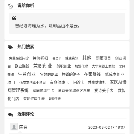
说给你听
曾经沧海难为水，除却巫山不是云。
热门搜索
其他
网赚项目
特价折扣
免费在线问诊
健康资讯
创业项
会员卡
兼职创业
副业赚钱
兼职创业
目
大学生线上兼职
加盟代理
宝妈
生意创业
在家赚钱
宝妈的副业
挣钱的路子
低成本创业
兼职
家医AI慢
项目
家庭健康卡
问诊卡
共享健康机
低成本创业小项目
病管理系统
爱诗美手表
数智
家庭健康年卡
爱诗美同城盈客系统
化门店
智能健康手表
智能手表
近期评论
匿名
2023-08-02 17:49:07