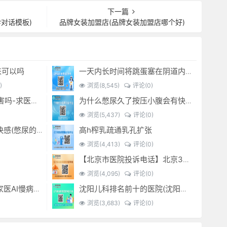
下一篇
对话模板)
品牌女装加盟店(品牌女装加盟店哪个好)
来可以吗
一天内长时间将跳蛋塞在阴道内 有什么危害免...(跳蛋是放哪里)
)
浏览(8,545)
评论(0)
经常sm灌肠有什么危害吗-求医问药-
为什么憋尿久了按压小腹会有快感_-
浏览(5,437)
评论(0)
高h榨乳疏通乳孔扩张
憋尿时 按压小腹产生快感(憋尿的时候按压小腹是什么感觉)
浏览(4,413)
评论(0)
【北京市医院投诉电话】北京301医院电话--(北京301医院投诉电话多少)
浏览(4,095)
评论(0)
金桔子1.0产品系列：家医AI慢病管理项目全国招募区域合伙人，低投入，高回报，长收益
沈阳儿科排名前十的医院(沈阳儿科最好的医院)
浏览(3,683)
评论(0)