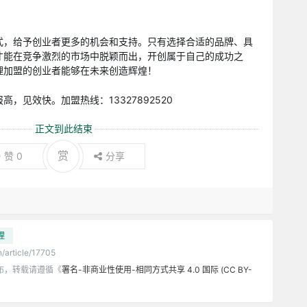
式，给予创业者更多的机会和支持。只有选择合适的品牌、具
才能在竞争激烈的市场中脱颖而出，开创属于自己的成功之
理加盟的创业者能够在未来创造辉煌！
，见效快。加盟热线：13327892520
正文到此结束
赏
赞
0
分享
理
n/article/17705
布，转载请遵循《
署名-非商业性使用-相同方式共享 4.0 国际 (CC BY-