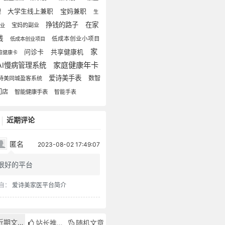
宝妈兼职
大学生线上兼职
理
生
挣钱的路子
在家
宝妈的副业
创业
钱
低成本创业小项目
低成本创业项目
家
问诊卡
共享健康机
庭健康卡
家庭健康年卡
AI慢病管理系统
爱诗美手表
数智
诗美同城盈客系统
门店
智能健康手表
智能手表
近期评论
匿名
2023-08-02 17:49:07
很好的平台
自：
爱诗美家医平台简介
近期文章
站长推荐
随机文章