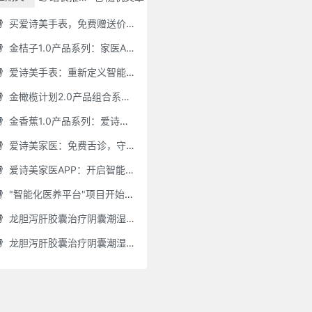
买爱诗美手表，免费赠送价值30000元的数智化门店系统一套（含硬件）
金桔子1.0产品系列：家医AI慢病管理项目全国招募区域合伙人，低投入，高回报，长收益
爱诗美手表：重新定义智能健康管理的“医疗级守护者”
金橄榄计划2.0产品组合系列：健康分布机（健康一体机）+慢病管理系统，可落地在健康小屋，社区服务中心等等
金香蕉1.0产品系列：爱诗美家医健康分布机，健康一体机，社区服务中心，药店，健康小屋都需要
爱诗美家医：免费舌诊，守护您的健康之旅
爱诗美家医APP：开启智能舌诊新时代.舌诊app软件有哪些 好用的舌诊app大全
"智能化医养平台"项目开始招商了，零加盟费，终身自动赚钱
龙胆泻肝胶囊治疗阴囊潮湿吗(龙胆泻肝胶囊治疗阴囊潮湿吗怎么服用)
龙胆泻肝胶囊治疗阴囊潮湿吗怎么服用(龙胆泻肝胶囊治疗阴囊潮湿吗怎么服用效果好)