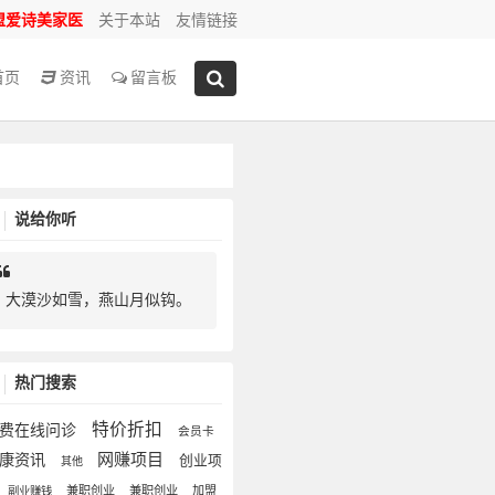
盟爱诗美家医
关于本站
友情链接
首页
资讯
留言板
说给你听
大漠沙如雪，燕山月似钩。
热门搜索
特价折扣
费在线问诊
会员卡
网赚项目
健康资讯
创业项
其他
兼职创业
兼职创业
加盟
副业赚钱