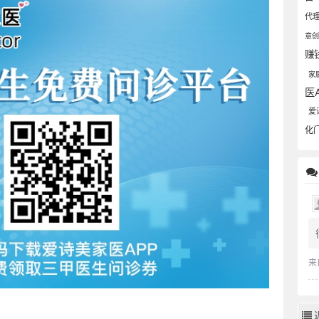
代
意
赚
家
医
爱
化
来
。