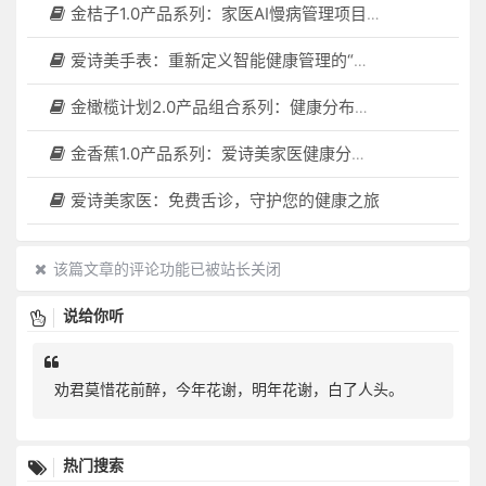
金桔子1.0产品系列：家医AI慢病管理项目全国招募区域合伙人，低投入，高回报，长收益
爱诗美手表：重新定义智能健康管理的“医疗级守护者”
金橄榄计划2.0产品组合系列：健康分布机（健康一体机）+慢病管理系统，可落地在健康小屋，社区服务中心等等
金香蕉1.0产品系列：爱诗美家医健康分布机，健康一体机，社区服务中心，药店，健康小屋都需要
爱诗美家医：免费舌诊，守护您的健康之旅
该篇文章的评论功能已被站长关闭
说给你听
劝君莫惜花前醉，今年花谢，明年花谢，白了人头。
热门搜索