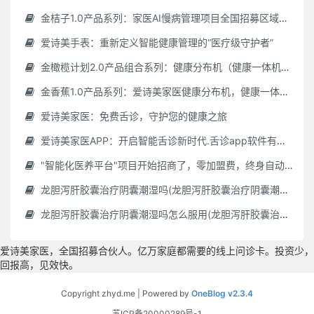
金桔子1.0产品系列：家医AI慢病管理项目全国招募区域合伙人，低投入，高回报，长收益
爱诗美手表：重新定义智能健康管理的“医疗级守护者”
金橄榄计划2.0产品组合系列：健康分布机（健康一体机）+慢病管理系统，可落地在健康小屋，社区服务中心等等
金香蕉1.0产品系列：爱诗美家医健康分布机，健康一体机，社区服务中心，药店，健康小屋都需要
爱诗美家医：免费舌诊，守护您的健康之旅
爱诗美家医APP：开启智能舌诊新时代.舌诊app软件有哪些 好用的舌诊app大全
"智能化医养平台"项目开始招商了，零加盟费，终身自动赚钱
龙胆泻肝胶囊治疗阴囊潮湿吗(龙胆泻肝胶囊治疗阴囊潮湿吗怎么服用)
龙胆泻肝胶囊治疗阴囊潮湿吗怎么服用(龙胆泻肝胶囊治疗阴囊潮湿吗怎么服用效果好)
爱诗美家医，全国招募合伙人。亿万家庭都需要的线上问诊卡。投资少，
回报高，见效快。
Copyright zhyd.me | Powered by
OneBlog v2.3.4
苏ICP备20000289号-1