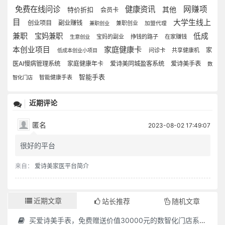
免费在线问诊
健康资讯
网赚项
其他
特价折扣
会员卡
目
大学生线上
创业项目
副业赚钱
兼职创业
兼职创业
加盟代理
兼职
宝妈兼职
低成
宝妈的副业
挣钱的路子
在家赚钱
生意创业
家庭健康卡
本创业项目
家
问诊卡
共享健康机
低成本创业小项目
医AI慢病管理系统
家庭健康年卡
爱诗美同城盈客系统
爱诗美手表
数
智能手表
智能健康手表
智化门店
近期评论
匿名
2023-08-02 17:49:07
很好的平台
来自：
爱诗美家医平台简介
近期文章
站长推荐
随机文章
买爱诗美手表，免费赠送价值30000元的数智化门店系统一套（含硬件）