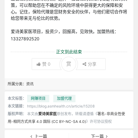
策，可以帮助您在不确定的风险环境中获得更大的保障和安
心。记住，保险代理是您财务安全的伙伴，与他们密切合作将
给您带来无与伦比的优势。
爱诗美家医项目，投资少，回报高，见效快。加盟热线：
13327892520
正文到此结束
赏
赞
0
分享
所属分类：
资讯
本文标签：
网赚项目
加盟代理
本文链接：
https://blog.asmhealth.cn/article/15208
版权声明：
本文由
爱诗美家医
原创发布，转载请遵循《
署名-非商业性使
用-相同方式共享 4.0 国际 (CC BY-NC-SA 4.0)
》许可协议授权
上一篇
下一篇