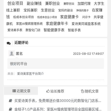
创业项目
副业赚钱
兼职创业
加盟代理
大学生
兼职创业
生意创业
在家赚
线上兼职
宝妈兼职
宝妈的副业
挣钱的路子
钱
家庭健康卡
共享健
低成本创业项目
问诊卡
低成本创业小项目
家庭健康年卡
康机
家医AI慢病管理系统
爱诗美同城盈客系统
智能健康手表
爱诗美手表
数智化门店
智能手表
近期评论
匿名
2023-08-02 17:49:07
很好的平台
来自：
爱诗美家医平台简介
近期文章
站长推荐
随机文章
买爱诗美手表，免费赠送价值30000元的数智化门店系统一套（含硬件）
金桔子1.0产品系列：家医AI慢病管理项目全国招募区域合伙人，低投入，高回报，长收益