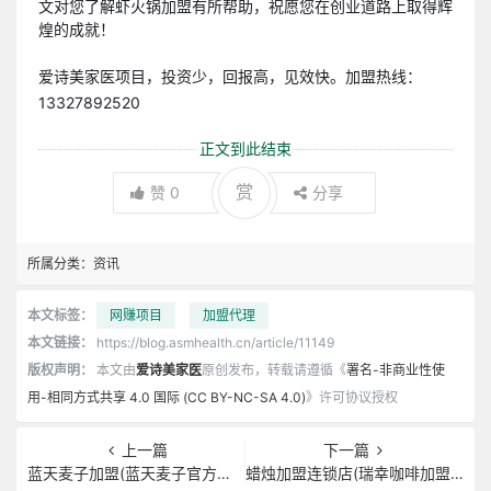
文对您了解虾火锅加盟有所帮助，祝愿您在创业道路上取得辉
煌的成就！
爱诗美家医项目，投资少，回报高，见效快。加盟热线：
13327892520
正文到此结束
赏
赞
0
分享
所属分类：
资讯
本文标签：
网赚项目
加盟代理
本文链接：
https://blog.asmhealth.cn/article/11149
版权声明：
本文由
爱诗美家医
原创发布，转载请遵循《
署名-非商业性使
用-相同方式共享 4.0 国际 (CC BY-NC-SA 4.0)
》许可协议授权
上一篇
下一篇
蓝天麦子加盟(蓝天麦子官方旗舰店)
蜡烛加盟连锁店(瑞幸咖啡加盟官网)