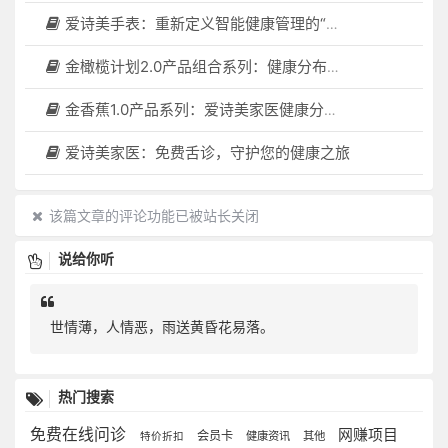
爱诗美手表：重新定义智能健康管理的“医疗级守护者”
金橄榄计划2.0产品组合系列：健康分布机（健康一体机）+慢病管理系统，可落地在健康小屋，社区服务中心等等
金香蕉1.0产品系列：爱诗美家医健康分布机，健康一体机，社区服务中心，药店，健康小屋都需要
爱诗美家医：免费舌诊，守护您的健康之旅
该篇文章的评论功能已被站长关闭
说给你听
世情薄，人情恶，雨送黄昏花易落。
热门搜索
免费在线问诊
网赚项目
会员卡
健康资讯
其他
特价折扣