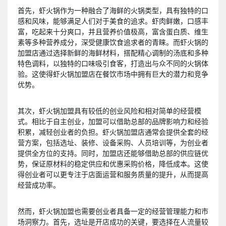
首先，虾火锅作为一种融合了海鲜的火锅类型，具有独特的口
感和风味，能够满足人们对于美食的追求。虾肉鲜嫩，口感丰
富，吃起来十分爽口，并且营养价值极高，富含蛋白质、维生
素等多种营养成分，深受健康饮食追求者的青睐。而虾火锅的
加盟店通过选择新鲜的海鲜材料，搭配精心调制的汤底和多种
特色调料，以独特的口味吸引食客，打造出与众不同的火锅体
验。这使得虾火锅加盟店在餐饮市场中拥有巨大的潜力和竞争
优势。
其次，虾火锅加盟具有较低的创业风险和相对简单的经营模
式。相比于自主创业，加盟可以借助总部的品牌影响力和经验
积累，减轻创业者的负担。虾火锅加盟店通常会提供全套的经
营方案，包括选址、装修、设备采购、人员培训等，为创业者
提供全方位的支持。同时，加盟店还能够借助总部的供应链优
势，保证原材料的稳定供应和优惠采购价格，降低成本。这使
得创业者可以更专注于店面运营和服务质量的提升，从而提高
经营成功率。
然而，虾火锅加盟也需要创业者具备一定的经营管理能力和市
场洞察力。首先，选址是开店成功的关键，要选择在人流量较