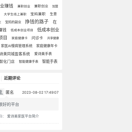
副业赚钱
兼职创业
兼职创业
加盟
宝妈兼职
生意
理
大学生线上兼职
挣钱的路子
在
业
宝妈的副业
低成本创业
赚钱
低成本创业项目
项目
问诊卡
家庭健康卡
共享健康
家医AI慢病管理系统
家庭健康年卡
诗美同城盈客系统
爱诗美手表
智能手表
智化门店
智能健康手表
近期评论
匿名
2023-08-02 17:49:07
很好的平台
自：
爱诗美家医平台简介