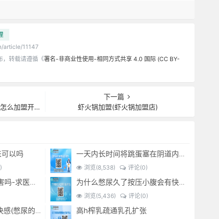
理
/article/11147
布，转载请遵循《
署名-非商业性使用-相同方式共享 4.0 国际 (CC BY-
下一篇
开店联系电话)
虾火锅加盟(虾火锅加盟店)
来可以吗
一天内长时间将跳蛋塞在阴道内 有什么危害免...(跳蛋是放哪里)
)
浏览(8,538)
评论(0)
经常sm灌肠有什么危害吗-求医问药-
为什么憋尿久了按压小腹会有快感_-
浏览(5,436)
评论(0)
高h榨乳疏通乳孔扩张
憋尿时 按压小腹产生快感(憋尿的时候按压小腹是什么感觉)