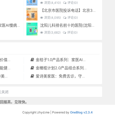
浏览(4,410)
评论(0)
【北京市医院投诉电话】北京301医院电话--(北京301医院投诉电话多少)
浏览(4,095)
评论(0)
金桔子1.0产品系列：家医AI慢病管理项目全国招募区域合伙人，低投入，高回报，长收益
沈阳儿科排名前十的医院(沈阳儿科最好的医院)
浏览(3,682)
评论(0)
套（含硬件）
金桔子1.0产品系列：家医AI慢病管理项目全国招募区域合伙人，低投入，高回报，长收益
守护者”
金橄榄计划2.0产品组合系列：健康分布机（健康一体机）+慢病管理系统，可落地在健康小屋，社区服务中心等等
小屋都需要
爱诗美家医：免费舌诊，守护您的健康之旅
长关闭
回报高，见效快。
Copyright zhyd.me | Powered by
OneBlog v2.3.4