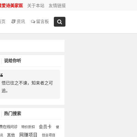
盟爱诗美家医
关于本站
友情链接
首页
资讯
留言板
说给你听
悟已往之不谏，知来者之可
追。
热门搜索
会员卡
费在线问诊
特价折扣
健
网赚项目
其他
创业项目
资讯