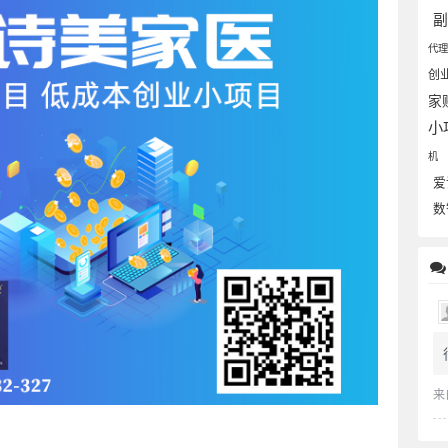
代
创
家
小
机
爱
数
来
。