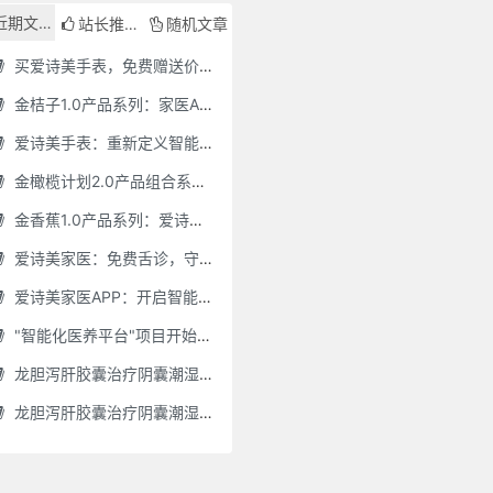
近期文章
站长推荐
随机文章
买爱诗美手表，免费赠送价值30000元的数智化门店系统一套（含硬件）
金桔子1.0产品系列：家医AI慢病管理项目全国招募区域合伙人，低投入，高回报，长收益
爱诗美手表：重新定义智能健康管理的“医疗级守护者”
金橄榄计划2.0产品组合系列：健康分布机（健康一体机）+慢病管理系统，可落地在健康小屋，社区服务中心等等
金香蕉1.0产品系列：爱诗美家医健康分布机，健康一体机，社区服务中心，药店，健康小屋都需要
爱诗美家医：免费舌诊，守护您的健康之旅
爱诗美家医APP：开启智能舌诊新时代.舌诊app软件有哪些 好用的舌诊app大全
"智能化医养平台"项目开始招商了，零加盟费，终身自动赚钱
龙胆泻肝胶囊治疗阴囊潮湿吗(龙胆泻肝胶囊治疗阴囊潮湿吗怎么服用)
龙胆泻肝胶囊治疗阴囊潮湿吗怎么服用(龙胆泻肝胶囊治疗阴囊潮湿吗怎么服用效果好)