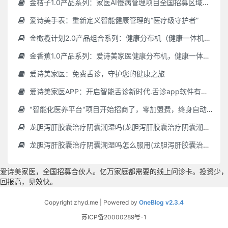
金桔子1.0产品系列：家医AI慢病管理项目全国招募区域合伙人，低投入，高回报，长收益
爱诗美手表：重新定义智能健康管理的“医疗级守护者”
金橄榄计划2.0产品组合系列：健康分布机（健康一体机）+慢病管理系统，可落地在健康小屋，社区服务中心等等
金香蕉1.0产品系列：爱诗美家医健康分布机，健康一体机，社区服务中心，药店，健康小屋都需要
爱诗美家医：免费舌诊，守护您的健康之旅
爱诗美家医APP：开启智能舌诊新时代.舌诊app软件有哪些 好用的舌诊app大全
"智能化医养平台"项目开始招商了，零加盟费，终身自动赚钱
龙胆泻肝胶囊治疗阴囊潮湿吗(龙胆泻肝胶囊治疗阴囊潮湿吗怎么服用)
龙胆泻肝胶囊治疗阴囊潮湿吗怎么服用(龙胆泻肝胶囊治疗阴囊潮湿吗怎么服用效果好)
爱诗美家医，全国招募合伙人。亿万家庭都需要的线上问诊卡。投资少，
回报高，见效快。
Copyright zhyd.me | Powered by
OneBlog v2.3.4
苏ICP备20000289号-1