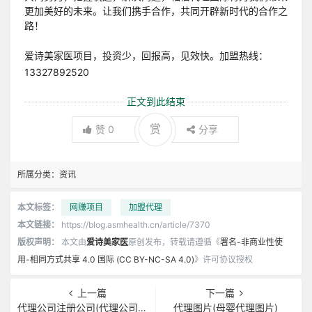
更加美好的未来。让我们携手合作，共同开辟新时代的合作之
路！
爱诗美家医项目，投资少，回报高，见效快。加盟热线：
13327892520
正文到此结束
赏
赞
0
分享
所属分类：
资讯
本文标签：
网赚项目
加盟代理
本文链接：
https://blog.asmhealth.cn/article/7370
版权声明：
本文由
爱诗美家医
原创发布，转载请遵循《
署名-非商业性使
用-相同方式共享 4.0 国际 (CC BY-NC-SA 4.0)
》许可协议授权
上一篇
下一篇
代理公司注册公司(代理公司注册公司坑人)
代理图片(母婴代理图片)