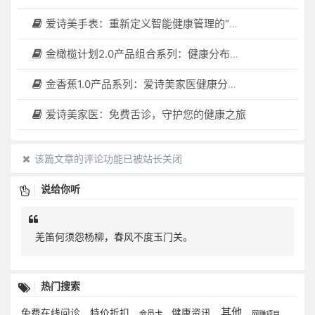
爱诗美手表：重新定义智能健康管理的“医疗级守护者”
金橄榄计划2.0产品组合系列：健康分布机（健康一体机）+慢病管理系统，可落地在健康小屋，社区服务中心等等
金香蕉1.0产品系列：爱诗美家医健康分布机，健康一体机，社区服务中心，药店，健康小屋都需要
爱诗美家医：免费舌诊，守护您的健康之旅
该篇文章的评论功能已被站长关闭
说给你听
羌笛何须怨杨柳，春风不度玉门关。
热门搜索
其他
免费在线问诊
特价折扣
健康资讯
会员卡
网赚项目