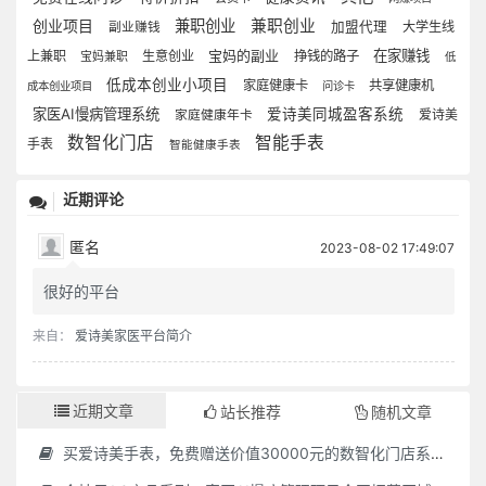
创业项目
兼职创业
兼职创业
加盟代理
大学生线
副业赚钱
宝妈的副业
在家赚钱
上兼职
生意创业
挣钱的路子
宝妈兼职
低
低成本创业小项目
家庭健康卡
共享健康机
成本创业项目
问诊卡
家医AI慢病管理系统
爱诗美同城盈客系统
爱诗美
家庭健康年卡
数智化门店
智能手表
手表
智能健康手表
近期评论
匿名
2023-08-02 17:49:07
很好的平台
来自：
爱诗美家医平台简介
近期文章
站长推荐
随机文章
买爱诗美手表，免费赠送价值30000元的数智化门店系统一套（含硬件）