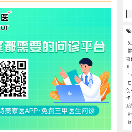
免
项
业
生
在
创
卡
系
爱
智