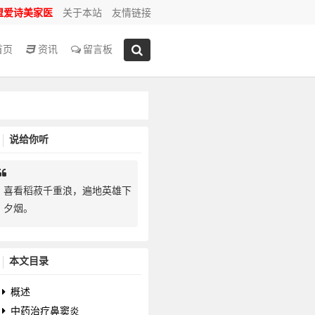
盟爱诗美家医
关于本站
友情链接
首页
资讯
留言板
说给你听
喜看稻菽千重浪，遍地英雄下
夕烟。
本文目录
概述
中药治疗鼻窦炎