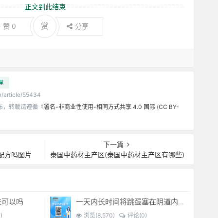
正文到此结束
赏
赞
0
分享
理
n/article/55434
布，转载请遵循《
署名-非商业性使用-相同方式共享 4.0 国际 (CC BY-
下一篇
配方吗图片
泰国中药材主产区(泰国中药材主产区有哪些)
来可以吗
一天内长时间将跳蛋塞在阴道内 有什么危害免...(跳蛋是放哪里)
)
浏览(8,570)
评论(0)