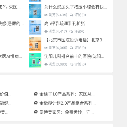
经常sm灌肠有什么危害吗-求医问药-
为什么憋尿久了按压小腹会有快感_-
浏览(5,439)
评论(0)
高h榨乳疏通乳孔扩张
憋尿时 按压小腹产生快感(憋尿的时候按压小腹是什么感觉)
)
浏览(4,417)
评论(0)
【北京市医院投诉电话】北京301医院电话--(北京301医院投诉电话多少)
浏览(4,095)
评论(0)
金桔子1.0产品系列：家医AI慢病管理项目全国招募区域合伙人，低投入，高回报，长收益
沈阳儿科排名前十的医院(沈阳儿科最好的医院)
浏览(3,683)
评论(0)
套（含硬件）
金桔子1.0产品系列：家医AI慢病管理项目全国招募区域合伙人，低投入，高回报，长收益
守护者”
金橄榄计划2.0产品组合系列：健康分布机（健康一体机）+慢病管理系统，可落地在健康小屋，社区服务中心等等
小屋都需要
爱诗美家医：免费舌诊，守护您的健康之旅