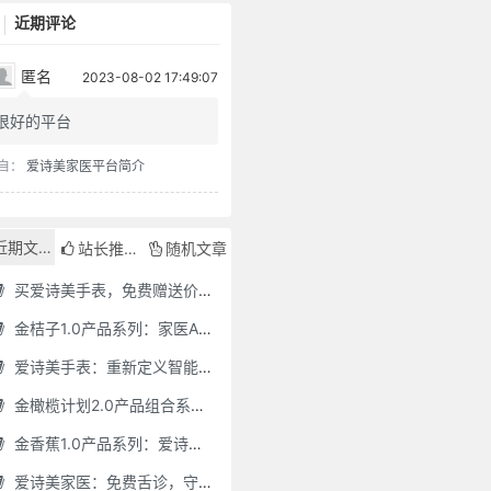
近期评论
匿名
2023-08-02 17:49:07
很好的平台
自：
爱诗美家医平台简介
近期文章
站长推荐
随机文章
买爱诗美手表，免费赠送价值30000元的数智化门店系统一套（含硬件）
金桔子1.0产品系列：家医AI慢病管理项目全国招募区域合伙人，低投入，高回报，长收益
爱诗美手表：重新定义智能健康管理的“医疗级守护者”
金橄榄计划2.0产品组合系列：健康分布机（健康一体机）+慢病管理系统，可落地在健康小屋，社区服务中心等等
金香蕉1.0产品系列：爱诗美家医健康分布机，健康一体机，社区服务中心，药店，健康小屋都需要
爱诗美家医：免费舌诊，守护您的健康之旅