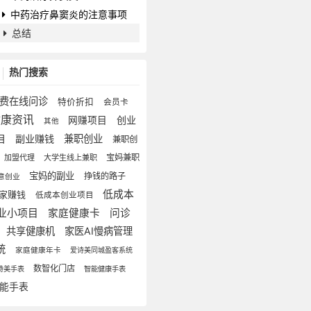
中药治疗鼻窦炎的注意事项
总结
热门搜索
费在线问诊
特价折扣
会员卡
健康资讯
创业
网赚项目
其他
目
副业赚钱
兼职创业
兼职创
宝妈兼职
加盟代理
大学生线上兼职
宝妈的副业
挣钱的路子
意创业
低成本
家赚钱
低成本创业项目
业小项目
家庭健康卡
问诊
共享健康机
家医AI慢病管理
统
家庭健康年卡
爱诗美同城盈客系统
数智化门店
诗美手表
智能健康手表
能手表