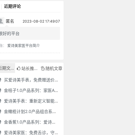
近期评论
匿名
2023-08-02 17:49:07
很好的平台
自：
爱诗美家医平台简介
近期文章
站长推荐
随机文章
买爱诗美手表，免费赠送价值30000元的数智化门店系统一套（含硬件）
金桔子1.0产品系列：家医AI慢病管理项目全国招募区域合伙人，低投入，高回报，长收益
爱诗美手表：重新定义智能健康管理的“医疗级守护者”
金橄榄计划2.0产品组合系列：健康分布机（健康一体机）+慢病管理系统，可落地在健康小屋，社区服务中心等等
金香蕉1.0产品系列：爱诗美家医健康分布机，健康一体机，社区服务中心，药店，健康小屋都需要
爱诗美家医：免费舌诊，守护您的健康之旅