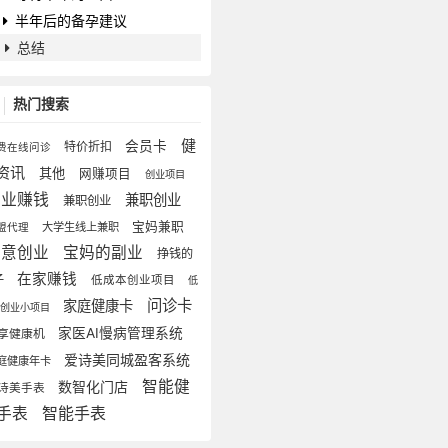
半年后的备孕建议
总结
热门搜索
健
会员卡
特价折扣
费在线问诊
资讯
其他
网赚项目
创业项目
副业赚钱
兼职创业
兼职创业
宝妈兼职
大学生线上兼职
盟代理
生意创业
宝妈的副业
挣钱的
在家赚钱
子
低成本创业项目
低
问诊卡
家庭健康卡
本创业小项目
家医AI慢病管理系统
享健康机
爱诗美同城盈客系统
庭健康年卡
智能健
数智化门店
诗美手表
手表
智能手表