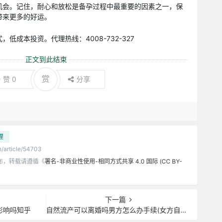
机会。记住，耐心和放松是备孕过程中最重要的因素之一，保
带来更多的好运。
低成本投资。代理热线：4008-732-327
正文到此结束
赏
赞
0
分享
理
n/article/54703
布，转载请遵循《
署名-非商业性使用-相同方式共享 4.0 国际 (CC BY-
下一篇
影响吗知乎
自然流产可以离婚吗男方怎么办手续(女方自然流产后男方可以提离婚)