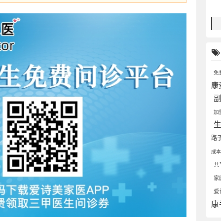
免
康
加
路
成
共
家
爱
康