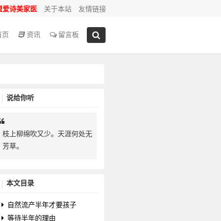
盟爱诗美家医
关于本站
友情链接
首页
资讯
留言板
说给你听
枝上柳绵吹又少。天涯何处无
芳草。
本文目录
自然流产半年才要孩子
等待半年的理由