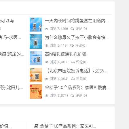
来可以吗
一天内长时间将跳蛋塞在阴道内 有什么危害免...(跳蛋是放哪里)
)
浏览(8,499)
评论(0)
经常sm灌肠有什么危害吗-求医问药-
为什么憋尿久了按压小腹会有快感_-
浏览(5,419)
评论(0)
高h榨乳疏通乳孔扩张
憋尿时 按压小腹产生快感(憋尿的时候按压小腹是什么感觉)
浏览(4,407)
评论(0)
【北京市医院投诉电话】北京301医院电话--(北京301医院投诉电话多少)
浏览(4,094)
评论(0)
沈阳儿科排名前十的医院(沈阳儿科最好的医院)
金桔子1.0产品系列：家医AI慢病管理项目全国招募区域合伙人，低投入，高回报，长收益
浏览(3,674)
评论(0)
套（含硬件）
金桔子1.0产品系列：家医AI慢病管理项目全国招募区域合伙人，低投入，高回报，长收益