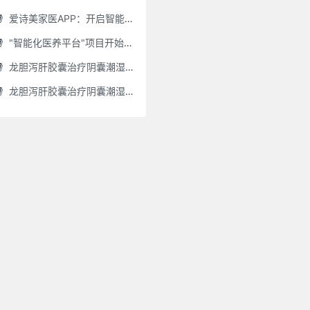
爱诗美家医APP：开启智能舌诊新时代.舌诊app软件有哪些 好用的舌诊app大全
"智能化医养平台"项目开始招商了，零加盟费，终身自动赚钱
龙胆泻肝胶囊治疗阴囊潮湿吗(龙胆泻肝胶囊治疗阴囊潮湿吗怎么服用)
龙胆泻肝胶囊治疗阴囊潮湿吗怎么服用(龙胆泻肝胶囊治疗阴囊潮湿吗怎么服用效果好)