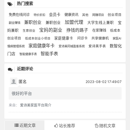
热门搜索
会员卡
免费在线问诊
健康资讯
创业项目
特价折扣
其他
网赚项目
加盟代理
兼职创业
兼职创业
大学生线上兼职
宝
副业赚钱
宝妈的副业
挣钱的路子
妈兼职
在家赚钱
低成本
生意创业
家庭健康卡
问诊卡
共享健康机
创业项目
低成本创业小项目
家医AI
家庭健康年卡
数智化
爱诗美手表
慢病管理系统
爱诗美同城盈客系统
智能手表
门店
智能健康手表
近期评论
匿名
2023-08-02 17:49:07
很好的平台
来自：
爱诗美家医平台简介
近期文章
站长推荐
随机文章