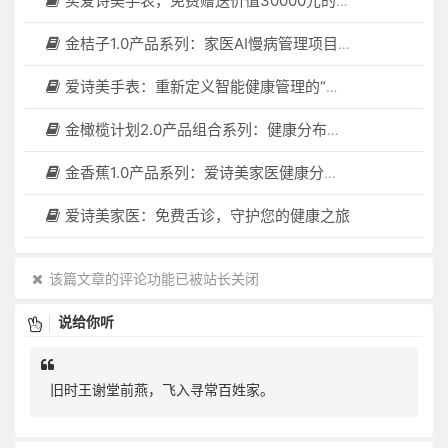
买爱诗美手表，免费赠送价值30000元的数智化门店系统一套（含硬件）
金桔子1.0产品系列：家医AI慢病管理项目全国招募区域合伙人，低投入，高回报，长收益
爱诗美手表：重新定义智能健康管理的“医疗级守护者”
金橄榄计划2.0产品组合系列：健康分布机（健康一体机）+慢病管理系统，可落地在健康小屋，社区服务中心等等
金香蕉1.0产品系列：爱诗美家医健康分布机，健康一体机，社区服务中心，药店，健康小屋都需要
爱诗美家医：免费舌诊，守护您的健康之旅
该篇文章的评论功能已被站长关闭
说给你听
旧时王谢堂前燕，飞入寻常百姓家。