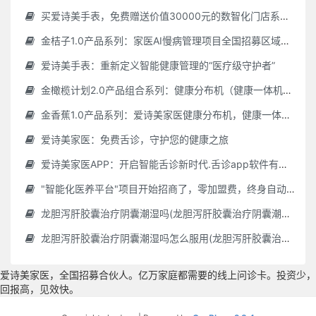
买爱诗美手表，免费赠送价值30000元的数智化门店系统一套（含硬件）
金桔子1.0产品系列：家医AI慢病管理项目全国招募区域合伙人，低投入，高回报，长收益
爱诗美手表：重新定义智能健康管理的“医疗级守护者”
金橄榄计划2.0产品组合系列：健康分布机（健康一体机）+慢病管理系统，可落地在健康小屋，社区服务中心等等
金香蕉1.0产品系列：爱诗美家医健康分布机，健康一体机，社区服务中心，药店，健康小屋都需要
爱诗美家医：免费舌诊，守护您的健康之旅
爱诗美家医APP：开启智能舌诊新时代.舌诊app软件有哪些 好用的舌诊app大全
"智能化医养平台"项目开始招商了，零加盟费，终身自动赚钱
龙胆泻肝胶囊治疗阴囊潮湿吗(龙胆泻肝胶囊治疗阴囊潮湿吗怎么服用)
龙胆泻肝胶囊治疗阴囊潮湿吗怎么服用(龙胆泻肝胶囊治疗阴囊潮湿吗怎么服用效果好)
爱诗美家医，全国招募合伙人。亿万家庭都需要的线上问诊卡。投资少，
回报高，见效快。