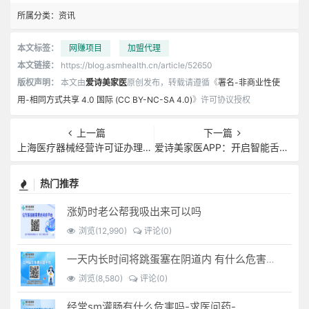
所属分类：
资讯
本文标签：
网赚项目
加盟代理
本文链接：
https://blog.asmhealth.cn/article/52650
版权声明：
本文由
爱诗美家医
原创发布，转载请遵循《
署名-非商业性使
用-相同方式共享 4.0 国际 (CC BY-NC-SA 4.0)
》许可协议授权
上一篇
下一篇
上海医疗器械经营许可证办理(上海医疗器械备案)
爱诗美家医APP：开启智能舌诊新时代.舌诊app软件有哪些 好用的舌诊app大全
热门推荐
涨奶时老公帮我吸出来可以吗
浏览(12,990)
评论(0)
一天内长时间将跳蛋塞在阴道内 有什么危害免...(跳蛋是放哪里)
浏览(8,580)
评论(0)
经常sm灌肠有什么危害吗-求医问药-