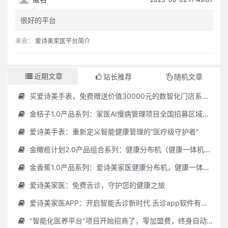
很好的平台
来自：
爱诗美家医平台简介
近期文章
站长推荐
随机文章
买爱诗美手表，免费赠送价值30000元的数智化门店系统一套（含硬件）
金桔子1.0产品系列：家医AI慢病管理项目全国招募区域合伙人，低投入，高回报，长收益
爱诗美手表：重新定义智能健康管理的“医疗级守护者”
金橄榄计划2.0产品组合系列：健康分布机（健康一体机）+慢病管理系统，可落地在健康小屋，社区服务中心等等
金香蕉1.0产品系列：爱诗美家医健康分布机，健康一体机，社区服务中心，药店，健康小屋都需要
爱诗美家医：免费舌诊，守护您的健康之旅
爱诗美家医APP：开启智能舌诊新时代.舌诊app软件有哪些 好用的舌诊app大全
"智能化医养平台"项目开始招商了，零加盟费，终身自动赚钱