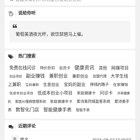
说给你听
葡萄美酒夜光杯，欲饮琵琶马上催。
热门搜索
健康资讯
免费在线问诊
其他
网赚项目
特价折扣
会员卡
副业赚钱
兼职创业
大学生线
兼职创业
加盟代理
创业项目
上兼职
生意创业
宝妈的副业
挣钱的路子
在家赚钱
宝妈兼职
低成本创业小项目
问诊卡
家庭健康卡
低成本创业项目
共享健康
爱诗美同城盈客系统
爱诗美手
家医AI慢病管理系统
家庭健康年卡
机
数智化门店
智能健康手表
表
智能手表
近期评论
匿名
2023-08-02 17:49:07