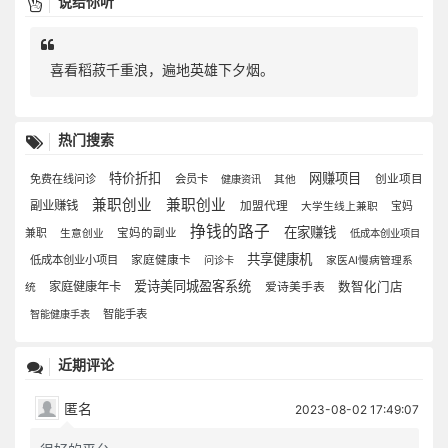
说给你听
喜看稻菽千重浪，遍地英雄下夕烟。
热门搜索
特价折扣
网赚项目
免费在线问诊
会员卡
创业项目
健康资讯
其他
兼职创业
兼职创业
副业赚钱
加盟代理
宝妈
大学生线上兼职
挣钱的路子
在家赚钱
兼职
宝妈的副业
生意创业
低成本创业项目
共享健康机
低成本创业小项目
家庭健康卡
问诊卡
家医AI慢病管理系
爱诗美同城盈客系统
家庭健康年卡
数智化门店
爱诗美手表
统
智能手表
智能健康手表
近期评论
匿名
2023-08-02 17:49:07