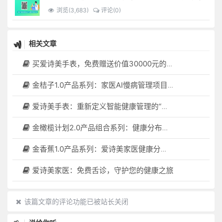
浏览(3,683)
评论(0)
相关文章
买爱诗美手表，免费赠送价值30000元的数智化门店系统一套（含硬件）
金桔子1.0产品系列：家医AI慢病管理项目全国招募区域合伙人，低投入，高回报，长收益
爱诗美手表：重新定义智能健康管理的“医疗级守护者”
金橄榄计划2.0产品组合系列：健康分布机（健康一体机）+慢病管理系统，可落地在健康小屋，社区服务中心等等
金香蕉1.0产品系列：爱诗美家医健康分布机，健康一体机，社区服务中心，药店，健康小屋都需要
爱诗美家医：免费舌诊，守护您的健康之旅
该篇文章的评论功能已被站长关闭