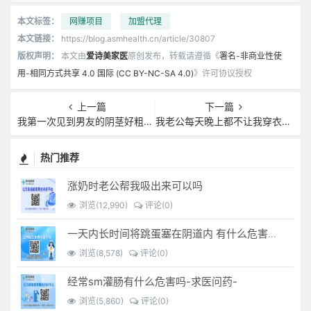
本文标签：
网赚项目
加盟代理
本文链接：
https://blog.asmhealth.cn/article/30807
版权声明：
本文由
爱诗美家医
原创发布，转载请遵循《
署名-非商业性使
用-相同方式共享 4.0 国际 (CC BY-NC-SA 4.0)
》许可协议授权
上一篇
下一篇
我第一次见到男友的阴茎好粗好大 大概有20厘米_有问...
我老公每天晚上都不让我穿衣服请问是不是心免...
热门推荐
涨奶时老公帮我吸出来可以吗
浏览(12,990)
评论(0)
一天内长时间将跳蛋塞在阴道内 有什么危害免...(跳蛋是放哪里)
浏览(8,578)
评论(0)
经常sm灌肠有什么危害吗-求医问药-
浏览(5,860)
评论(0)