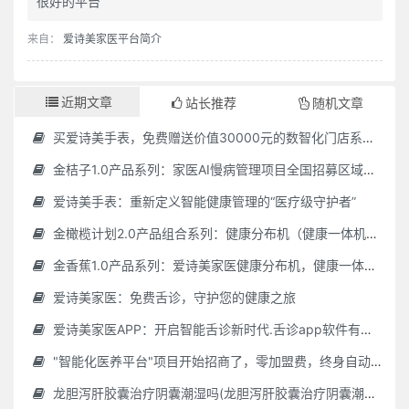
很好的平台
来自：
爱诗美家医平台简介
近期文章
站长推荐
随机文章
买爱诗美手表，免费赠送价值30000元的数智化门店系统一套（含硬件）
金桔子1.0产品系列：家医AI慢病管理项目全国招募区域合伙人，低投入，高回报，长收益
爱诗美手表：重新定义智能健康管理的“医疗级守护者”
金橄榄计划2.0产品组合系列：健康分布机（健康一体机）+慢病管理系统，可落地在健康小屋，社区服务中心等等
金香蕉1.0产品系列：爱诗美家医健康分布机，健康一体机，社区服务中心，药店，健康小屋都需要
爱诗美家医：免费舌诊，守护您的健康之旅
爱诗美家医APP：开启智能舌诊新时代.舌诊app软件有哪些 好用的舌诊app大全
"智能化医养平台"项目开始招商了，零加盟费，终身自动赚钱
龙胆泻肝胶囊治疗阴囊潮湿吗(龙胆泻肝胶囊治疗阴囊潮湿吗怎么服用)