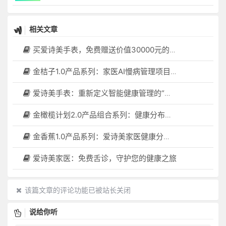
相关文章
买爱诗美手表，免费赠送价值30000元的数智化门店系统一套（含硬件）
金桔子1.0产品系列：家医AI慢病管理项目全国招募区域合伙人，低投入，高回报，长收益
爱诗美手表：重新定义智能健康管理的“医疗级守护者”
金橄榄计划2.0产品组合系列：健康分布机（健康一体机）+慢病管理系统，可落地在健康小屋，社区服务中心等等
金香蕉1.0产品系列：爱诗美家医健康分布机，健康一体机，社区服务中心，药店，健康小屋都需要
爱诗美家医：免费舌诊，守护您的健康之旅
该篇文章的评论功能已被站长关闭
说给你听