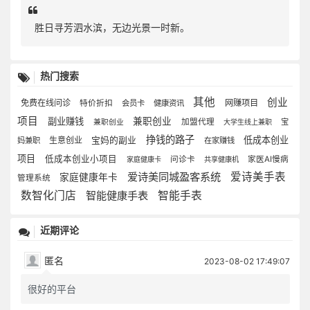
胜日寻芳泗水滨，无边光景一时新。
热门搜索
其他
创业
免费在线问诊
网赚项目
特价折扣
会员卡
健康资讯
项目
副业赚钱
兼职创业
加盟代理
宝
兼职创业
大学生线上兼职
挣钱的路子
低成本创业
生意创业
宝妈的副业
妈兼职
在家赚钱
项目
低成本创业小项目
问诊卡
家医AI慢病
家庭健康卡
共享健康机
爱诗美同城盈客系统
爱诗美手表
家庭健康年卡
管理系统
数智化门店
智能健康手表
智能手表
近期评论
匿名
2023-08-02 17:49:07
很好的平台