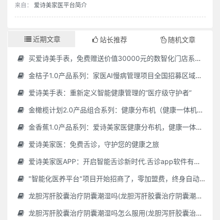
来自：
爱诗美家医平台简介
近期文章
站长推荐
随机文章
买爱诗美手表，免费赠送价值30000元的数智化门店系统一套（含硬件）
金桔子1.0产品系列：家医AI慢病管理项目全国招募区域合伙人，低投入，高回报，长收益
爱诗美手表：重新定义智能健康管理的“医疗级守护者”
金橄榄计划2.0产品组合系列：健康分布机（健康一体机）+慢病管理系统，可落地在健康小屋，社区服务中心等等
金香蕉1.0产品系列：爱诗美家医健康分布机，健康一体机，社区服务中心，药店，健康小屋都需要
爱诗美家医：免费舌诊，守护您的健康之旅
爱诗美家医APP：开启智能舌诊新时代.舌诊app软件有哪些 好用的舌诊app大全
"智能化医养平台"项目开始招商了，零加盟费，终身自动赚钱
龙胆泻肝胶囊治疗阴囊潮湿吗(龙胆泻肝胶囊治疗阴囊潮湿吗怎么服用)
龙胆泻肝胶囊治疗阴囊潮湿吗怎么服用(龙胆泻肝胶囊治疗阴囊潮湿吗怎么服用效果好)