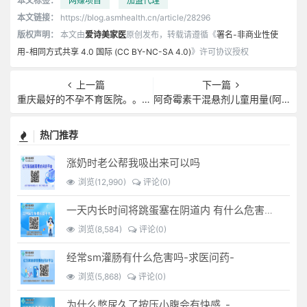
本文标签：
网赚项目
加盟代理
本文链接：
https://blog.asmhealth.cn/article/28296
版权声明：
本文由
爱诗美家医
原创发布，转载请遵循《
署名-非商业性使
用-相同方式共享 4.0 国际 (CC BY-NC-SA 4.0)
》许可协议授权
上一篇
下一篇
重庆最好的不孕不育医院。。重庆不孕不育医快速...
阿奇霉素干混悬剂儿童用量(阿奇霉素干混悬剂儿童用量饭前饭后)
热门推荐
涨奶时老公帮我吸出来可以吗
浏览(12,990)
评论(0)
一天内长时间将跳蛋塞在阴道内 有什么危害免...(跳蛋是放哪里)
浏览(8,584)
评论(0)
经常sm灌肠有什么危害吗-求医问药-
浏览(5,868)
评论(0)
为什么憋尿久了按压小腹会有快感_-