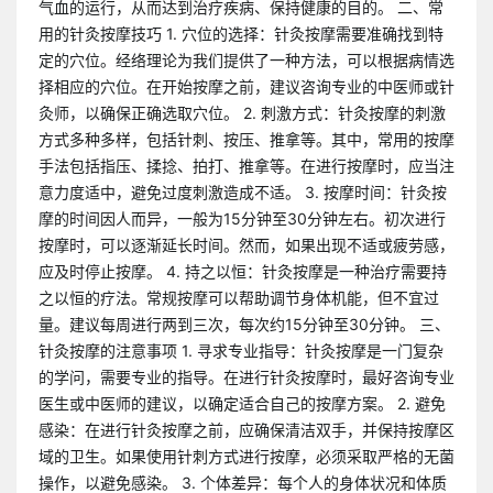
气血的运行，从而达到治疗疾病、保持健康的目的。 二、常
用的针灸按摩技巧 1. 穴位的选择：针灸按摩需要准确找到特
定的穴位。经络理论为我们提供了一种方法，可以根据病情选
择相应的穴位。在开始按摩之前，建议咨询专业的中医师或针
灸师，以确保正确选取穴位。 2. 刺激方式：针灸按摩的刺激
方式多种多样，包括针刺、按压、推拿等。其中，常用的按摩
手法包括指压、揉捻、拍打、推拿等。在进行按摩时，应当注
意力度适中，避免过度刺激造成不适。 3. 按摩时间：针灸按
摩的时间因人而异，一般为15分钟至30分钟左右。初次进行
按摩时，可以逐渐延长时间。然而，如果出现不适或疲劳感，
应及时停止按摩。 4. 持之以恒：针灸按摩是一种治疗需要持
之以恒的疗法。常规按摩可以帮助调节身体机能，但不宜过
量。建议每周进行两到三次，每次约15分钟至30分钟。 三、
针灸按摩的注意事项 1. 寻求专业指导：针灸按摩是一门复杂
的学问，需要专业的指导。在进行针灸按摩时，最好咨询专业
医生或中医师的建议，以确定适合自己的按摩方案。 2. 避免
感染：在进行针灸按摩之前，应确保清洁双手，并保持按摩区
域的卫生。如果使用针刺方式进行按摩，必须采取严格的无菌
操作，以避免感染。 3. 个体差异：每个人的身体状况和体质