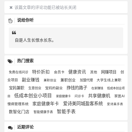
该篇文章的评论功能已被站长关闭
说给你听
自是人生长恨水长东。
热门搜索
特价折扣
健康资讯
网赚项目
创
会员卡
其他
免费在线问诊
副业赚钱
业项目
兼职创业
加盟代理
大学生线上兼职
兼职创业
挣钱的路子
宝妈兼职
宝妈的副业
生意创业
在家赚钱
低成本创业项
低成本创业小项目
共享健康机
家医AI
目
家庭健康卡
问诊卡
爱诗美同城盈客系统
家庭健康年卡
慢病管理系统
爱诗美手表
智能手表
数智化门店
智能健康手表
近期评论