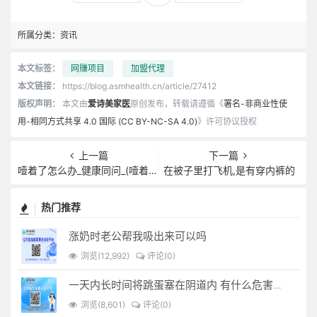
所属分类：
资讯
本文标签：
网赚项目
加盟代理
本文链接：
https://blog.asmhealth.cn/article/27412
版权声明：
本文由
爱诗美家医
原创发布，转载请遵循《
署名-非商业性使
用-相同方式共享 4.0 国际 (CC BY-NC-SA 4.0)
》许可协议授权
上一篇
下一篇
噎着了怎么办_健康同问_(噎着了怎么办快速解决)
在被子里打飞机,是有穿内裤的
热门推荐
涨奶时老公帮我吸出来可以吗
浏览(12,992)
评论(0)
一天内长时间将跳蛋塞在阴道内 有什么危害免...(跳蛋是放哪里)
浏览(8,601)
评论(0)