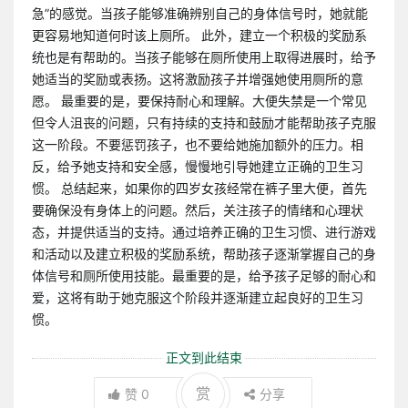
急”的感觉。当孩子能够准确辨别自己的身体信号时，她就能
更容易地知道何时该上厕所。 此外，建立一个积极的奖励系
统也是有帮助的。当孩子能够在厕所使用上取得进展时，给予
她适当的奖励或表扬。这将激励孩子并增强她使用厕所的意
愿。 最重要的是，要保持耐心和理解。大便失禁是一个常见
但令人沮丧的问题，只有持续的支持和鼓励才能帮助孩子克服
这一阶段。不要惩罚孩子，也不要给她施加额外的压力。相
反，给予她支持和安全感，慢慢地引导她建立正确的卫生习
惯。 总结起来，如果你的四岁女孩经常在裤子里大便，首先
要确保没有身体上的问题。然后，关注孩子的情绪和心理状
态，并提供适当的支持。通过培养正确的卫生习惯、进行游戏
和活动以及建立积极的奖励系统，帮助孩子逐渐掌握自己的身
体信号和厕所使用技能。最重要的是，给予孩子足够的耐心和
爱，这将有助于她克服这个阶段并逐渐建立起良好的卫生习
惯。
正文到此结束
赏
赞
0
分享