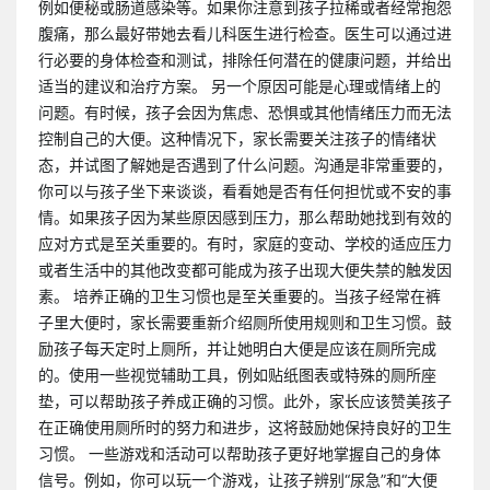
例如便秘或肠道感染等。如果你注意到孩子拉稀或者经常抱怨
腹痛，那么最好带她去看儿科医生进行检查。医生可以通过进
行必要的身体检查和测试，排除任何潜在的健康问题，并给出
适当的建议和治疗方案。 另一个原因可能是心理或情绪上的
问题。有时候，孩子会因为焦虑、恐惧或其他情绪压力而无法
控制自己的大便。这种情况下，家长需要关注孩子的情绪状
态，并试图了解她是否遇到了什么问题。沟通是非常重要的，
你可以与孩子坐下来谈谈，看看她是否有任何担忧或不安的事
情。如果孩子因为某些原因感到压力，那么帮助她找到有效的
应对方式是至关重要的。有时，家庭的变动、学校的适应压力
或者生活中的其他改变都可能成为孩子出现大便失禁的触发因
素。 培养正确的卫生习惯也是至关重要的。当孩子经常在裤
子里大便时，家长需要重新介绍厕所使用规则和卫生习惯。鼓
励孩子每天定时上厕所，并让她明白大便是应该在厕所完成
的。使用一些视觉辅助工具，例如贴纸图表或特殊的厕所座
垫，可以帮助孩子养成正确的习惯。此外，家长应该赞美孩子
在正确使用厕所时的努力和进步，这将鼓励她保持良好的卫生
习惯。 一些游戏和活动可以帮助孩子更好地掌握自己的身体
信号。例如，你可以玩一个游戏，让孩子辨别“尿急”和“大便