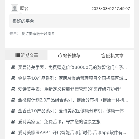
匿名
2023-08-02 17:49:07
很好的平台
来自：
爱诗美家医平台简介
近期文章
站长推荐
随机文章
买爱诗美手表，免费赠送价值30000元的数智化门店系统一套（含硬件）
金桔子1.0产品系列：家医AI慢病管理项目全国招募区域合伙人，低投入，高回报，长收益
爱诗美手表：重新定义智能健康管理的“医疗级守护者”
金橄榄计划2.0产品组合系列：健康分布机（健康一体机）+慢病管理系统，可落地在健康小屋，社区服务中心等等
金香蕉1.0产品系列：爱诗美家医健康分布机，健康一体机，社区服务中心，药店，健康小屋都需要
爱诗美家医：免费舌诊，守护您的健康之旅
爱诗美家医APP：开启智能舌诊新时代.舌诊app软件有哪些 好用的舌诊app大全