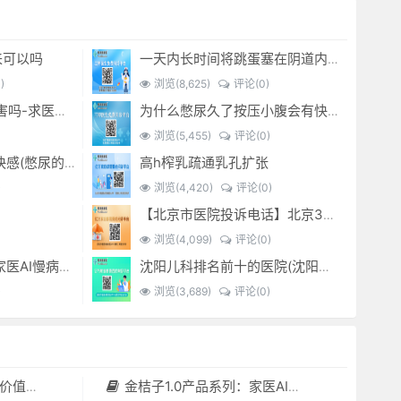
来可以吗
一天内长时间将跳蛋塞在阴道内 有什么危害免...(跳蛋是放哪里)
)
浏览(8,625)
评论(0)
经常sm灌肠有什么危害吗-求医问药-
为什么憋尿久了按压小腹会有快感_-
浏览(5,455)
评论(0)
高h榨乳疏通乳孔扩张
憋尿时 按压小腹产生快感(憋尿的时候按压小腹是什么感觉)
)
浏览(4,420)
评论(0)
【北京市医院投诉电话】北京301医院电话--(北京301医院投诉电话多少)
浏览(4,099)
评论(0)
金桔子1.0产品系列：家医AI慢病管理项目全国招募区域合伙人，低投入，高回报，长收益
沈阳儿科排名前十的医院(沈阳儿科最好的医院)
)
浏览(3,689)
评论(0)
套（含硬件）
金桔子1.0产品系列：家医AI慢病管理项目全国招募区域合伙人，低投入，高回报，长收益