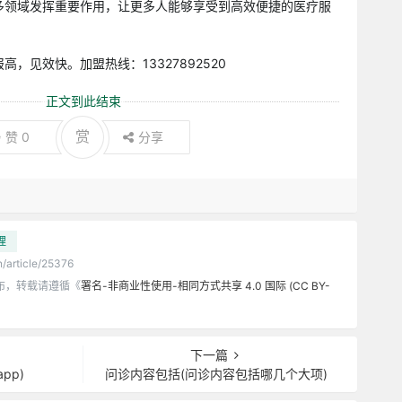
多领域发挥重要作用，让更多人能够享受到高效便捷的医疗服
，见效快。加盟热线：13327892520
正文到此结束
赏
赞
0
分享
理
n/article/25376
布，转载请遵循《
署名-非商业性使用-相同方式共享 4.0 国际 (CC BY-
下一篇
pp)
问诊内容包括(问诊内容包括哪几个大项)