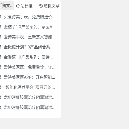
近期文章
站长推荐
随机文章
买爱诗美手表，免费赠送价值30000元的数智化门店系统一套（含硬件）
金桔子1.0产品系列：家医AI慢病管理项目全国招募区域合伙人，低投入，高回报，长收益
爱诗美手表：重新定义智能健康管理的“医疗级守护者”
金橄榄计划2.0产品组合系列：健康分布机（健康一体机）+慢病管理系统，可落地在健康小屋，社区服务中心等等
金香蕉1.0产品系列：爱诗美家医健康分布机，健康一体机，社区服务中心，药店，健康小屋都需要
爱诗美家医：免费舌诊，守护您的健康之旅
爱诗美家医APP：开启智能舌诊新时代.舌诊app软件有哪些 好用的舌诊app大全
"智能化医养平台"项目开始招商了，零加盟费，终身自动赚钱
龙胆泻肝胶囊治疗阴囊潮湿吗(龙胆泻肝胶囊治疗阴囊潮湿吗怎么服用)
龙胆泻肝胶囊治疗阴囊潮湿吗怎么服用(龙胆泻肝胶囊治疗阴囊潮湿吗怎么服用效果好)