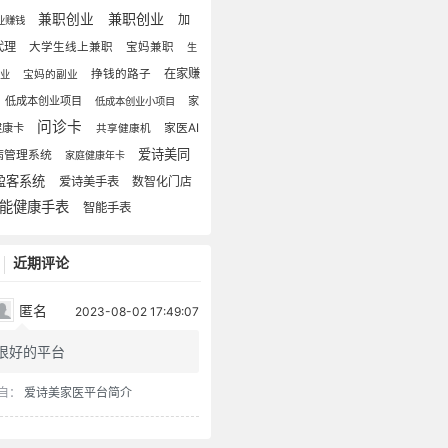
兼职创业
兼职创业
加
业赚钱
代理
大学生线上兼职
宝妈兼职
生
在家赚
挣钱的路子
创业
宝妈的副业
低成本创业项目
家
低成本创业小项目
问诊卡
健康卡
家医AI
共享健康机
爱诗美同
病管理系统
家庭健康年卡
盈客系统
爱诗美手表
数智化门店
能健康手表
智能手表
近期评论
匿名
2023-08-02 17:49:07
很好的平台
自：
爱诗美家医平台简介