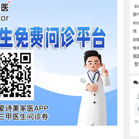
副
盟
意
钱
庭
慢
城
智
来
。