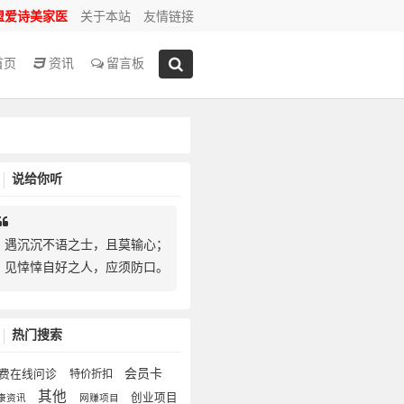
盟爱诗美家医
关于本站
友情链接
首页
资讯
留言板
说给你听
遇沉沉不语之士，且莫输心；
见悻悻自好之人，应须防口。
热门搜索
会员卡
费在线问诊
特价折扣
其他
创业项目
康资讯
网赚项目