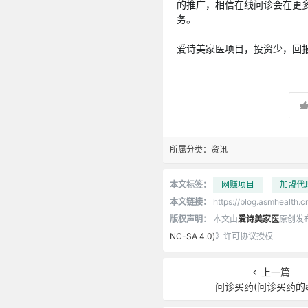
的推广，相信在线问诊会在更
务。
爱诗美家医项目，投资少，回报高
所属分类：
资讯
本文标签：
网赚项目
加盟代
本文链接：
https://blog.asmhealth.c
版权声明：
本文由
爱诗美家医
原创发
NC-SA 4.0)
》许可协议授权
上一篇
问诊买药(问诊买药的a