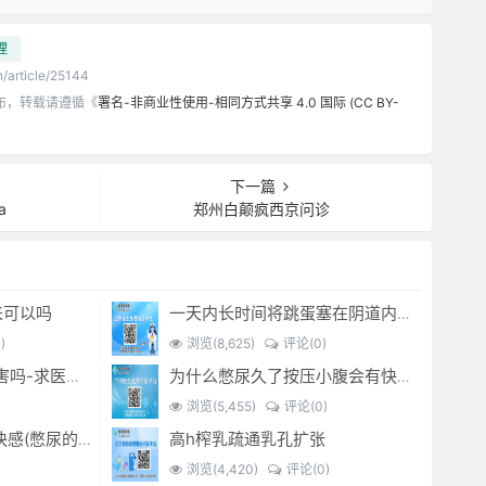
理
n/article/25144
布，转载请遵循《
署名-非商业性使用-相同方式共享 4.0 国际 (CC BY-
下一篇
a
郑州白颠疯西京问诊
来可以吗
一天内长时间将跳蛋塞在阴道内 有什么危害免...(跳蛋是放哪里)
)
浏览(8,625)
评论(0)
经常sm灌肠有什么危害吗-求医问药-
为什么憋尿久了按压小腹会有快感_-
浏览(5,455)
评论(0)
高h榨乳疏通乳孔扩张
憋尿时 按压小腹产生快感(憋尿的时候按压小腹是什么感觉)
)
浏览(4,420)
评论(0)