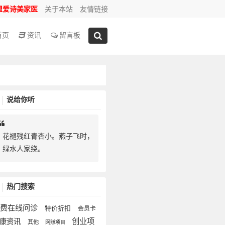
盟爱诗美家医
关于本站
友情链接
首页
资讯
留言板
说给你听
花褪残红青杏小。燕子飞时，
绿水人家绕。
热门搜索
免费在线问诊
特价折扣
会员卡
创业项
健康资讯
其他
网赚项目