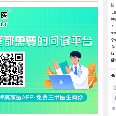
目
兼
子
成
享
家
统
健
来