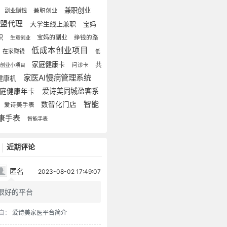
兼职创业
副业赚钱
兼职创业
加盟代理
大学生线上兼职
宝妈
职
宝妈的副业
挣钱的路
生意创业
低成本创业项目
在家赚钱
低
家庭健康卡
共
本创业小项目
问诊卡
家医AI慢病管理系统
健康机
爱诗美同城盈客系
庭健康年卡
智能
数智化门店
爱诗美手表
康手表
智能手表
近期评论
匿名
2023-08-02 17:49:07
很好的平台
自：
爱诗美家医平台简介