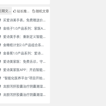
近期文章
站长推荐
随机文章
买爱诗美手表，免费赠送价值30000元的数智化门店系统一套（含硬件）
金桔子1.0产品系列：家医AI慢病管理项目全国招募区域合伙人，低投入，高回报，长收益
爱诗美手表：重新定义智能健康管理的“医疗级守护者”
金橄榄计划2.0产品组合系列：健康分布机（健康一体机）+慢病管理系统，可落地在健康小屋，社区服务中心等等
金香蕉1.0产品系列：爱诗美家医健康分布机，健康一体机，社区服务中心，药店，健康小屋都需要
爱诗美家医：免费舌诊，守护您的健康之旅
爱诗美家医APP：开启智能舌诊新时代.舌诊app软件有哪些 好用的舌诊app大全
"智能化医养平台"项目开始招商了，零加盟费，终身自动赚钱
龙胆泻肝胶囊治疗阴囊潮湿吗(龙胆泻肝胶囊治疗阴囊潮湿吗怎么服用)
龙胆泻肝胶囊治疗阴囊潮湿吗怎么服用(龙胆泻肝胶囊治疗阴囊潮湿吗怎么服用效果好)