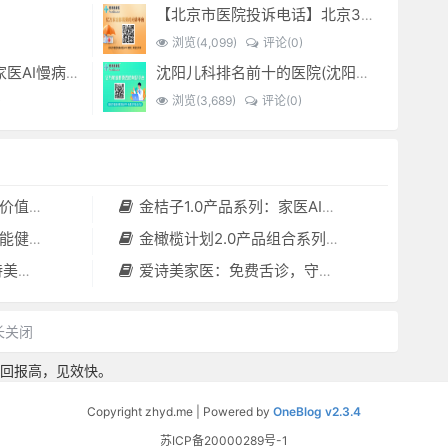
【北京市医院投诉电话】北京301医院电话--(北京301医院投诉电话多少)
浏览(4,099)
评论(0)
金桔子1.0产品系列：家医AI慢病管理项目全国招募区域合伙人，低投入，高回报，长收益
沈阳儿科排名前十的医院(沈阳儿科最好的医院)
)
浏览(3,689)
评论(0)
套（含硬件）
金桔子1.0产品系列：家医AI慢病管理项目全国招募区域合伙人，低投入，高回报，长收益
守护者”
金橄榄计划2.0产品组合系列：健康分布机（健康一体机）+慢病管理系统，可落地在健康小屋，社区服务中心等等
小屋都需要
爱诗美家医：免费舌诊，守护您的健康之旅
长关闭
回报高，见效快。
Copyright zhyd.me | Powered by
OneBlog v2.3.4
苏ICP备20000289号-1