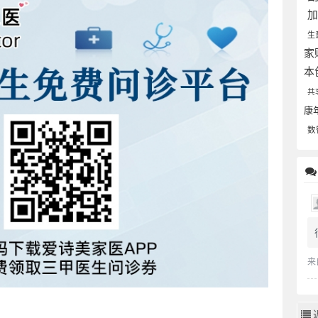
生
家
本
共
康
数
来
。