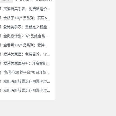
买爱诗美手表，免费赠送价值30000元的数智化门店系统一套（含硬件）
金桔子1.0产品系列：家医AI慢病管理项目全国招募区域合伙人，低投入，高回报，长收益
爱诗美手表：重新定义智能健康管理的“医疗级守护者”
金橄榄计划2.0产品组合系列：健康分布机（健康一体机）+慢病管理系统，可落地在健康小屋，社区服务中心等等
金香蕉1.0产品系列：爱诗美家医健康分布机，健康一体机，社区服务中心，药店，健康小屋都需要
爱诗美家医：免费舌诊，守护您的健康之旅
爱诗美家医APP：开启智能舌诊新时代.舌诊app软件有哪些 好用的舌诊app大全
"智能化医养平台"项目开始招商了，零加盟费，终身自动赚钱
龙胆泻肝胶囊治疗阴囊潮湿吗(龙胆泻肝胶囊治疗阴囊潮湿吗怎么服用)
龙胆泻肝胶囊治疗阴囊潮湿吗怎么服用(龙胆泻肝胶囊治疗阴囊潮湿吗怎么服用效果好)