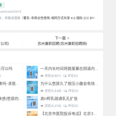
理
n/article/24415
布，转载请遵循《
署名-非商业性使用-相同方式共享 4.0 国际 (CC BY-
下一篇
公司)
苏州兼职招聘(苏州兼职招聘网)
来可以吗
一天内长时间将跳蛋塞在阴道内 有什么危害免...(跳蛋是放哪里)
)
浏览(8,601)
评论(0)
经常sm灌肠有什么危害吗-求医问药-
为什么憋尿久了按压小腹会有快感_-
浏览(5,448)
评论(0)
高h榨乳疏通乳孔扩张
憋尿时 按压小腹产生快感(憋尿的时候按压小腹是什么感觉)
浏览(4,419)
评论(0)
【北京市医院投诉电话】北京301医院电话--(北京301医院投诉电话多少)