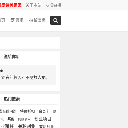
盟爱诗美家医
关于本站
友情链接
首页
资讯
留言板
说给你听
锦官红妆否？不见故人裙。
热门搜索
特价折扣
费在线问诊
会员卡
健
创业项目
其他
资讯
网赚项目
副业赚钱
兼职创业
兼职创业