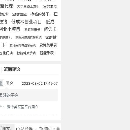
加盟代理
大学生线上兼职
宝妈兼职
在
挣钱的路子
意创业
宝妈的副业
赚钱
低成本创业项目
低成
创业小项目
问诊卡
家庭健康卡
家庭健
享健康机
家医AI慢病管理系统
年卡
爱诗美手表
爱诗美同城盈客系统
智能手表
智化门店
智能健康手表
近期评论
匿名
2023-08-02 17:49:07
很好的平台
自：
爱诗美家医平台简介
近期文章
站长推荐
随机文章