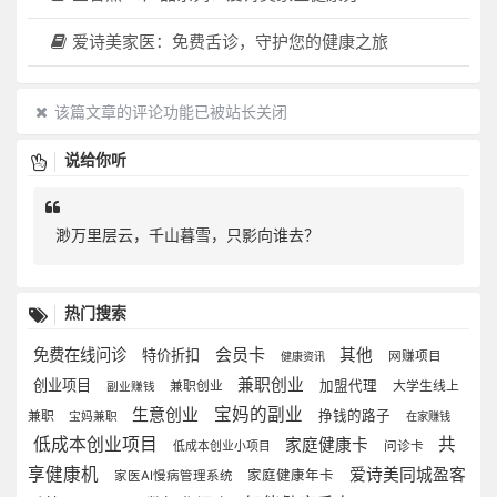
爱诗美家医：免费舌诊，守护您的健康之旅
该篇文章的评论功能已被站长关闭
说给你听
渺万里层云，千山暮雪，只影向谁去？
热门搜索
会员卡
免费在线问诊
其他
特价折扣
网赚项目
健康资讯
兼职创业
创业项目
加盟代理
兼职创业
大学生线上
副业赚钱
生意创业
宝妈的副业
挣钱的路子
兼职
宝妈兼职
在家赚钱
低成本创业项目
共
家庭健康卡
低成本创业小项目
问诊卡
享健康机
爱诗美同城盈客
家庭健康年卡
家医AI慢病管理系统