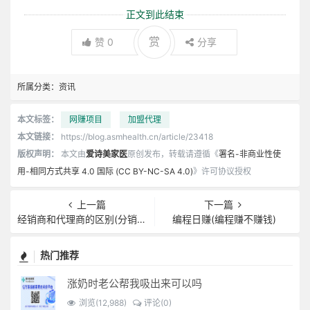
正文到此结束
赏
赞
0
分享
所属分类：
资讯
本文标签：
网赚项目
加盟代理
本文链接：
https://blog.asmhealth.cn/article/23418
版权声明：
本文由
爱诗美家医
原创发布，转载请遵循《
署名-非商业性使
用-相同方式共享 4.0 国际 (CC BY-NC-SA 4.0)
》许可协议授权
上一篇
下一篇
经销商和代理商的区别(分销商是什么意思)
编程日赚(编程赚不赚钱)
热门推荐
涨奶时老公帮我吸出来可以吗
浏览(12,988)
评论(0)