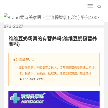
Toggle
navigation
爱诗美家医 - 全流程智能化诊疗平台400-
首页
资讯
正文
873-2327
维维豆奶粉真的有营养吗(维维豆奶粉营养
高吗)
温馨提示：
爱诗美家医，全国招募合伙人。亿万家庭都需要的线上问诊
卡。投资少，回报高，见效快。诚邀您的加盟，加盟热线：
400-873-2327
。