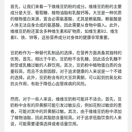
首先，让我们来看一下维维豆奶粉的成分。维维豆奶粉的主要
成分是大豆、葡萄糖、植物油脂和乳酸钙等。大豆是一种优质
的植物蛋白来源，富含必需氨基酸，尤其是赖氨酸。赖氨酸是
人体无法自身合成的氨基酸，因此需要从食物中摄入。此外，
维维豆奶粉还富含多种维生素和矿物质，如维生素B2、维生
素E、铁、锌等，这些营养成分对身体的健康非常重要。
豆奶粉作为一种替代乳制品的选择，在营养方面具备其独特的
优势。首先，相比于牛奶，豆奶粉不含乳糖，因此适合乳糖不
耐受或乳糖过敏的人群饮用。其次，豆奶粉中植物蛋白质的含
量较高，而且不含胆固醇，对于追求健康的人来说是一个不错
的选择。此外，豆奶粉含有的大豆异黄酮，可以起到抗氧化和
抗炎作用，有助于降低心血管疾病的风险。
然而，对于一些人来说，维维豆奶粉可能并不适合。首先，豆
奶粉中含有的异黄酮可能引发过敏反应，例如花粉过敏症的患
者，可能对其中的异黄酮过敏。其次，由于维维豆奶粉中添加
了植物油脂，因此其脂肪含量较高。对于追求低脂饮食的人来
说，可能需要谨慎选择或者适量饮用。