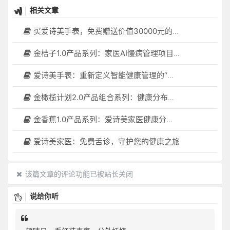
相关文章
买爱诗美手表，免费赠送价值30000元的数智化门店系统一套（含硬件）
金桔子1.0产品系列：家医AI慢病管理项目全国招募区域合伙人，低投入，高回报，长收益
爱诗美手表：重新定义智能健康管理的“医疗级守护者”
金橄榄计划2.0产品组合系列：健康分布机（健康一体机）+慢病管理系统，可落地在健康小屋，社区服务中心等等
金香蕉1.0产品系列：爱诗美家医健康分布机，健康一体机，社区服务中心，药店，健康小屋都需要
爱诗美家医：免费舌诊，守护您的健康之旅
该篇文章的评论功能已被站长关闭
说给你听