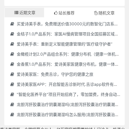
近期文章
站长推荐
随机文章
买爱诗美手表，免费赠送价值30000元的数智化门店系统一套（含硬件）
金桔子1.0产品系列：家医AI慢病管理项目全国招募区域合伙人，低投入，高回报，长收益
爱诗美手表：重新定义智能健康管理的“医疗级守护者”
金橄榄计划2.0产品组合系列：健康分布机（健康一体机）+慢病管理系统，可落地在健康小屋，社区服务中心等等
金香蕉1.0产品系列：爱诗美家医健康分布机，健康一体机，社区服务中心，药店，健康小屋都需要
爱诗美家医：免费舌诊，守护您的健康之旅
爱诗美家医APP：开启智能舌诊新时代.舌诊app软件有哪些 好用的舌诊app大全
"智能化医养平台"项目开始招商了，零加盟费，终身自动赚钱
龙胆泻肝胶囊治疗阴囊潮湿吗(龙胆泻肝胶囊治疗阴囊潮湿吗怎么服用)
龙胆泻肝胶囊治疗阴囊潮湿吗怎么服用(龙胆泻肝胶囊治疗阴囊潮湿吗怎么服用效果好)