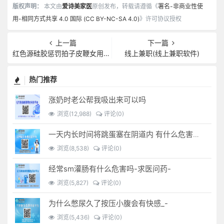
版权声明：
本文由
爱诗美家医
原创发布，转载请遵循《
署名-非商业性使
用-相同方式共享 4.0 国际 (CC BY-NC-SA 4.0)
》许可协议授权
上一篇
下一篇
红色源硅胶惩罚拍子皮鞭女用性玩具调教皮革鞭子代理加盟一件代发
线上兼职(线上兼职软件)
热门推荐
涨奶时老公帮我吸出来可以吗
浏览(12,988)
评论(0)
一天内长时间将跳蛋塞在阴道内 有什么危害免...(跳蛋是放哪里)
浏览(8,538)
评论(0)
经常sm灌肠有什么危害吗-求医问药-
浏览(5,827)
评论(0)
为什么憋尿久了按压小腹会有快感_-
浏览(5,436)
评论(0)