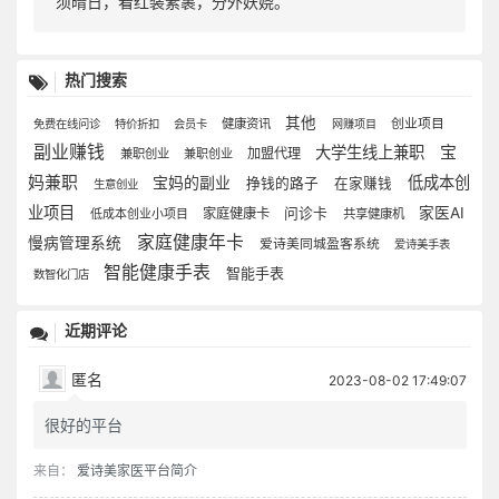
须晴日，看红装素裹，分外妖娆。
热门搜索
其他
创业项目
健康资讯
免费在线问诊
特价折扣
会员卡
网赚项目
副业赚钱
大学生线上兼职
宝
加盟代理
兼职创业
兼职创业
妈兼职
宝妈的副业
低成本创
挣钱的路子
在家赚钱
生意创业
业项目
家医AI
家庭健康卡
问诊卡
低成本创业小项目
共享健康机
家庭健康年卡
慢病管理系统
爱诗美同城盈客系统
爱诗美手表
智能健康手表
智能手表
数智化门店
近期评论
匿名
2023-08-02 17:49:07
很好的平台
来自：
爱诗美家医平台简介