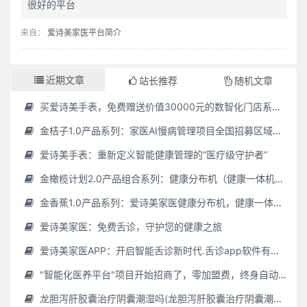
很好的平台
来自：
爱诗美家医平台简介
近期文章
站长推荐
随机文章
买爱诗美手表，免费赠送价值30000元的数智化门店系统一套（含硬件）
金桔子1.0产品系列：家医AI慢病管理项目全国招募区域合伙人，低投入，高回报，长收益
爱诗美手表：重新定义智能健康管理的“医疗级守护者”
金橄榄计划2.0产品组合系列：健康分布机（健康一体机）+慢病管理系统，可落地在健康小屋，社区服务中心等等
金香蕉1.0产品系列：爱诗美家医健康分布机，健康一体机，社区服务中心，药店，健康小屋都需要
爱诗美家医：免费舌诊，守护您的健康之旅
爱诗美家医APP：开启智能舌诊新时代.舌诊app软件有哪些 好用的舌诊app大全
"智能化医养平台"项目开始招商了，零加盟费，终身自动赚钱
龙胆泻肝胶囊治疗阴囊潮湿吗(龙胆泻肝胶囊治疗阴囊潮湿吗怎么服用)