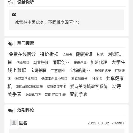
说给你听
冰雪林中著此身，不同桃李混芳尘；
热门搜索
免费在线问诊
特价折扣
网赚项
健康资讯
其他
会员卡
目
大学生
兼职创业
副业赚钱
加盟代理
创业项目
兼职创业
线上兼职
宝妈的副业
宝妈兼职
生意创业
挣钱的路子
在家赚
共享健康
问诊卡
钱
低成本创业项目
低成本创业小项目
家庭健康卡
机
爱诗
爱诗美同城盈客系统
家庭健康年卡
家医AI慢病管理系统
美手表
智能手表
智能健康手表
数智化门店
近期评论
匿名
2023-08-02 17:49:07