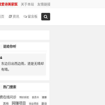
盟爱诗美家医
关于本站
友情链接
首页
资讯
留言板
说给你听
东边日出西边雨，道是无晴却
有晴。
热门搜索
费在线问诊
特价折扣
会员卡
健康
网赚项目
其他
副业
讯
创业项目