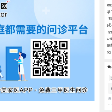
赚
学
宝
成
家
AI
同
化
来
。