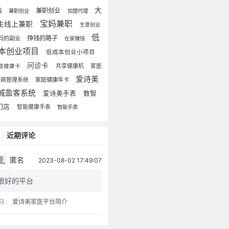
大
兼职创业
钱
兼职创业
加盟代理
宝妈兼职
生线上兼职
生意创业
低
挣钱的路子
妈的副业
在家赚钱
本创业项目
低成本创业小项目
问诊卡
共享健康机
家医
庭健康卡
爱诗美
慢病管理系统
家庭健康年卡
城盈客系统
爱诗美手表
数智
门店
智能健康手表
智能手表
近期评论
匿名
2023-08-02 17:49:07
很好的平台
自：
爱诗美家医平台简介