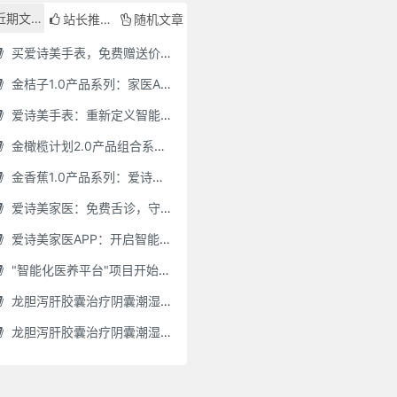
近期文章
站长推荐
随机文章
买爱诗美手表，免费赠送价值30000元的数智化门店系统一套（含硬件）
金桔子1.0产品系列：家医AI慢病管理项目全国招募区域合伙人，低投入，高回报，长收益
爱诗美手表：重新定义智能健康管理的“医疗级守护者”
金橄榄计划2.0产品组合系列：健康分布机（健康一体机）+慢病管理系统，可落地在健康小屋，社区服务中心等等
金香蕉1.0产品系列：爱诗美家医健康分布机，健康一体机，社区服务中心，药店，健康小屋都需要
爱诗美家医：免费舌诊，守护您的健康之旅
爱诗美家医APP：开启智能舌诊新时代.舌诊app软件有哪些 好用的舌诊app大全
"智能化医养平台"项目开始招商了，零加盟费，终身自动赚钱
龙胆泻肝胶囊治疗阴囊潮湿吗(龙胆泻肝胶囊治疗阴囊潮湿吗怎么服用)
龙胆泻肝胶囊治疗阴囊潮湿吗怎么服用(龙胆泻肝胶囊治疗阴囊潮湿吗怎么服用效果好)