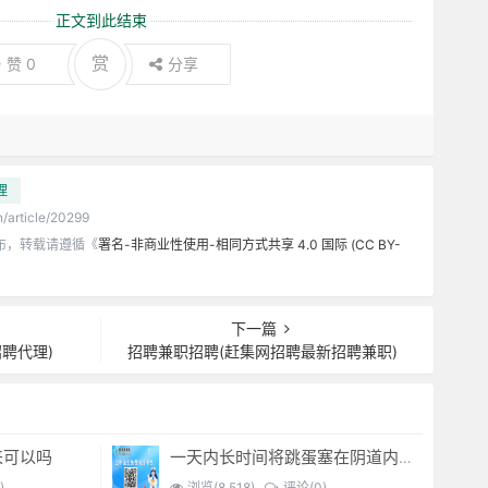
正文到此结束
赏
赞
0
分享
理
n/article/20299
布，转载请遵循《
署名-非商业性使用-相同方式共享 4.0 国际 (CC BY-
下一篇
聘代理)
招聘兼职招聘(赶集网招聘最新招聘兼职)
来可以吗
一天内长时间将跳蛋塞在阴道内 有什么危害免...(跳蛋是放哪里)
)
浏览(8,518)
评论(0)