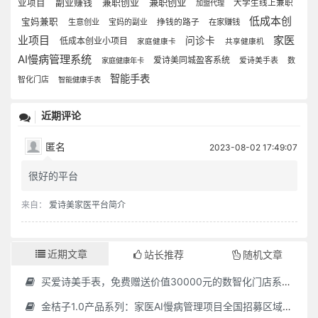
副业赚钱
兼职创业
兼职创业
业项目
大学生线上兼职
加盟代理
低成本创
宝妈兼职
生意创业
宝妈的副业
挣钱的路子
在家赚钱
业项目
家医
问诊卡
低成本创业小项目
家庭健康卡
共享健康机
AI慢病管理系统
爱诗美同城盈客系统
爱诗美手表
数
家庭健康年卡
智能手表
智化门店
智能健康手表
近期评论
匿名
2023-08-02 17:49:07
很好的平台
来自：
爱诗美家医平台简介
近期文章
站长推荐
随机文章
买爱诗美手表，免费赠送价值30000元的数智化门店系统一套（含硬件）
金桔子1.0产品系列：家医AI慢病管理项目全国招募区域合伙人，低投入，高回报，长收益