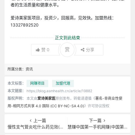
者的生活质量和健康水平。
爱诗美家医项目，投资少，回报高，见效快。加盟热线：
13327892520
正文到此结束
赏
赞
0
分享
所属分类：
资讯
本文标签：
网赚项目
加盟代理
本文链接：
https://blog.asmhealth.cn/article/19882
版权声明：
本文由
爱诗美家医
原创发布，转载请遵循《
署名-非商业性使
用-相同方式共享 4.0 国际 (CC BY-NC-SA 4.0)
》许可协议授权
上一篇
下一篇
慢性支气管炎吃什么药见效(慢性支气管炎吃什么中成药最见效)
慧赚中国第一手机网赚(中国第一手机号)