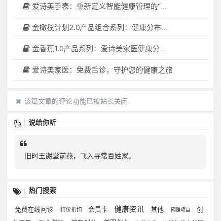
爱诗美手表：重新定义智能健康管理的“医疗级守护者”
金橄榄计划2.0产品组合系列：健康分布机（健康一体机）+慢病管理系统，可落地在健康小屋，社区服务中心等等
金香蕉1.0产品系列：爱诗美家医健康分布机，健康一体机，社区服务中心，药店，健康小屋都需要
爱诗美家医：免费舌诊，守护您的健康之旅
该篇文章的评论功能已被站长关闭
说给你听
旧时王谢堂前燕，飞入寻常百姓家。
热门搜索
健康资讯
免费在线问诊
会员卡
其他
创
特价折扣
网赚项目