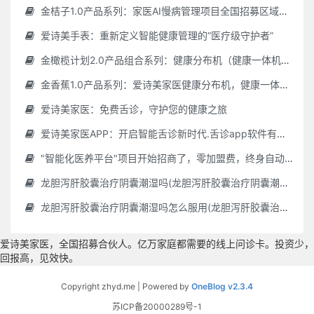
金桔子1.0产品系列：家医AI慢病管理项目全国招募区域合伙人，低投入，高回报，长收益
爱诗美手表：重新定义智能健康管理的“医疗级守护者”
金橄榄计划2.0产品组合系列：健康分布机（健康一体机）+慢病管理系统，可落地在健康小屋，社区服务中心等等
金香蕉1.0产品系列：爱诗美家医健康分布机，健康一体机，社区服务中心，药店，健康小屋都需要
爱诗美家医：免费舌诊，守护您的健康之旅
爱诗美家医APP：开启智能舌诊新时代.舌诊app软件有哪些 好用的舌诊app大全
"智能化医养平台"项目开始招商了，零加盟费，终身自动赚钱
龙胆泻肝胶囊治疗阴囊潮湿吗(龙胆泻肝胶囊治疗阴囊潮湿吗怎么服用)
龙胆泻肝胶囊治疗阴囊潮湿吗怎么服用(龙胆泻肝胶囊治疗阴囊潮湿吗怎么服用效果好)
爱诗美家医，全国招募合伙人。亿万家庭都需要的线上问诊卡。投资少，
回报高，见效快。
Copyright zhyd.me | Powered by
OneBlog v2.3.4
苏ICP备20000289号-1