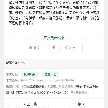
解女性的生理周期、保持健康的生活方式、正确的性行为和时
间选择以及寻求医学帮助都是增加怀孕机会的重要因素。然
而，请记住，结果可能需要时间和耐心。无论如何，保持积极
的心态，并与伴侣一起度过这段旅程，相信幸福的新生命就在
不远的将来降临。
正文到此结束
赏
赞
0
分享
所属分类：
资讯
本文标签：
网赚项目
加盟代理
本文链接：
https://blog.asmhealth.cn/article/19749
版权声明：
本文由
爱诗美家医
原创发布，转载请遵循《
署名-非商业性使
用-相同方式共享 4.0 国际 (CC BY-NC-SA 4.0)
》许可协议授权
上一篇
下一篇