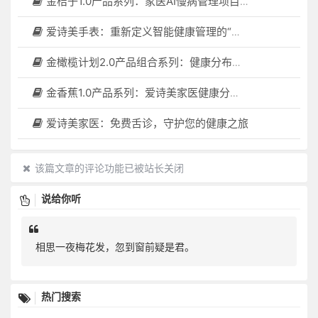
金桔子1.0产品系列：家医AI慢病管理项目全国招募区域合伙人，低投入，高回报，长收益
爱诗美手表：重新定义智能健康管理的“医疗级守护者”
金橄榄计划2.0产品组合系列：健康分布机（健康一体机）+慢病管理系统，可落地在健康小屋，社区服务中心等等
金香蕉1.0产品系列：爱诗美家医健康分布机，健康一体机，社区服务中心，药店，健康小屋都需要
爱诗美家医：免费舌诊，守护您的健康之旅
该篇文章的评论功能已被站长关闭
说给你听
相思一夜梅花发，忽到窗前疑是君。
热门搜索