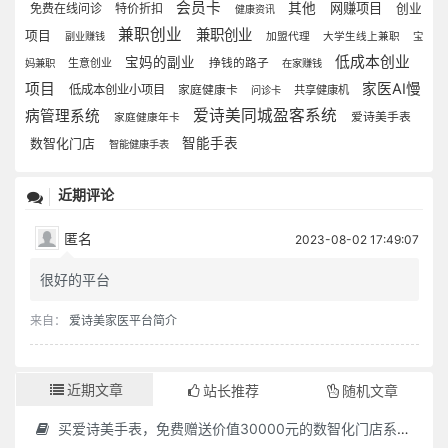
会员卡
其他
网赚项目
免费在线问诊
特价折扣
创业
健康资讯
兼职创业
兼职创业
项目
副业赚钱
加盟代理
大学生线上兼职
宝
低成本创业
宝妈的副业
生意创业
挣钱的路子
妈兼职
在家赚钱
项目
家医AI慢
低成本创业小项目
家庭健康卡
共享健康机
问诊卡
爱诗美同城盈客系统
病管理系统
爱诗美手表
家庭健康年卡
数智化门店
智能手表
智能健康手表
近期评论
匿名
2023-08-02 17:49:07
很好的平台
来自：
爱诗美家医平台简介
近期文章
站长推荐
随机文章
买爱诗美手表，免费赠送价值30000元的数智化门店系统一套（含硬件）