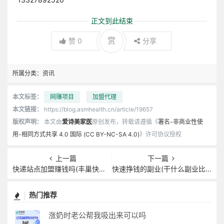
正文到此结束
赏
赞
0
分享
所属分类：
资讯
本文标签：
网赚项目
加盟代理
本文链接：
https://blog.asmhealth.cn/article/19657
版权声明：
本文由
爱诗美家医
原创发布，转载请遵循《
署名-非商业性使
用-相同方式共享 4.0 国际 (CC BY-NC-SA 4.0)
》许可协议授权
上一篇
下一篇
快递站点加盟赚钱吗(丰巢快递柜加盟赚钱)
快速挣钱的副业(干什么副业比较挣钱)
热门推荐
涨奶时老公帮我吸出来可以吗