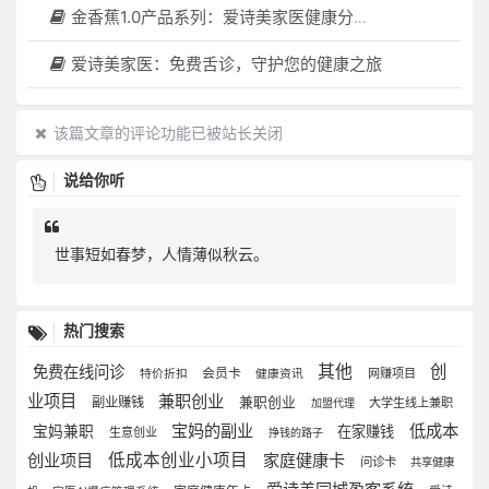
金香蕉1.0产品系列：爱诗美家医健康分布机，健康一体机，社区服务中心，药店，健康小屋都需要
爱诗美家医：免费舌诊，守护您的健康之旅
该篇文章的评论功能已被站长关闭
说给你听
世事短如春梦，人情薄似秋云。
热门搜索
其他
创
免费在线问诊
会员卡
网赚项目
特价折扣
健康资讯
业项目
兼职创业
副业赚钱
兼职创业
大学生线上兼职
加盟代理
宝妈的副业
低成本
宝妈兼职
在家赚钱
生意创业
挣钱的路子
创业项目
低成本创业小项目
家庭健康卡
问诊卡
共享健康