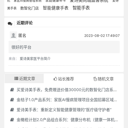
爱诗美同城盈客系统
家庭健康年卡
爱诗
机
家医AI慢病管理系统
智能手表
智能健康手表
数智化门店
美手表
近期评论
匿名
2023-08-02 17:49:07
很好的平台
来自：
爱诗美家医平台简介
近期文章
站长推荐
随机文章
买爱诗美手表，免费赠送价值30000元的数智化门店系统一套（含硬件）
金桔子1.0产品系列：家医AI慢病管理项目全国招募区域合伙人，低投入，高回报，长收益
爱诗美手表：重新定义智能健康管理的“医疗级守护者”
金橄榄计划2.0产品组合系列：健康分布机（健康一体机）+慢病管理系统，可落地在健康小屋，社区服务中心等等