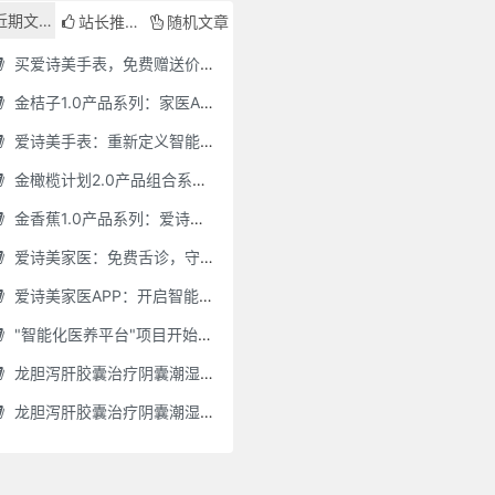
近期文章
站长推荐
随机文章
买爱诗美手表，免费赠送价值30000元的数智化门店系统一套（含硬件）
金桔子1.0产品系列：家医AI慢病管理项目全国招募区域合伙人，低投入，高回报，长收益
爱诗美手表：重新定义智能健康管理的“医疗级守护者”
金橄榄计划2.0产品组合系列：健康分布机（健康一体机）+慢病管理系统，可落地在健康小屋，社区服务中心等等
金香蕉1.0产品系列：爱诗美家医健康分布机，健康一体机，社区服务中心，药店，健康小屋都需要
爱诗美家医：免费舌诊，守护您的健康之旅
爱诗美家医APP：开启智能舌诊新时代.舌诊app软件有哪些 好用的舌诊app大全
"智能化医养平台"项目开始招商了，零加盟费，终身自动赚钱
龙胆泻肝胶囊治疗阴囊潮湿吗(龙胆泻肝胶囊治疗阴囊潮湿吗怎么服用)
龙胆泻肝胶囊治疗阴囊潮湿吗怎么服用(龙胆泻肝胶囊治疗阴囊潮湿吗怎么服用效果好)