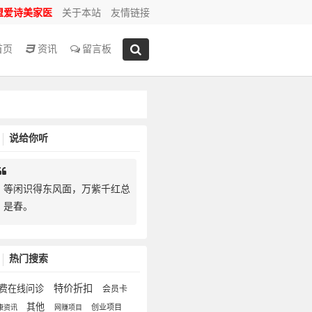
盟爱诗美家医
关于本站
友情链接
首页
资讯
留言板
说给你听
等闲识得东风面，万紫千红总
是春。
热门搜索
特价折扣
费在线问诊
会员卡
其他
创业项目
康资讯
网赚项目