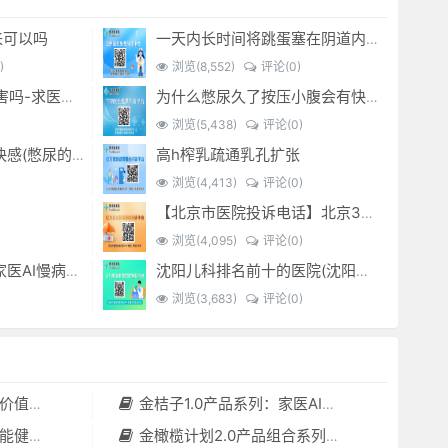
来可以吗
一天内长时间将跳蛋塞在阴道内 有什么危害免...(跳蛋是放哪里)
)
浏览(8,552)
评论(0)
经常sm灌肠有什么危害吗-求医问药-
为什么憋尿久了按压小腹会有快感_-
浏览(5,438)
评论(0)
高h榨乳疏通乳孔扩张
憋尿时 按压小腹产生快感(憋尿的时候按压小腹是什么感觉)
浏览(4,413)
评论(0)
【北京市医院投诉电话】北京301医院电话--(北京301医院投诉电话多少)
浏览(4,095)
评论(0)
金桔子1.0产品系列：家医AI慢病管理项目全国招募区域合伙人，低投入，高回报，长收益
沈阳儿科排名前十的医院(沈阳儿科最好的医院)
浏览(3,683)
评论(0)
套（含硬件）
金桔子1.0产品系列：家医AI慢病管理项目全国招募区域合伙人，低投入，高回报，长收益
守护者”
金橄榄计划2.0产品组合系列：健康分布机（健康一体机）+慢病管理系统，可落地在健康小屋，社区服务中心等等