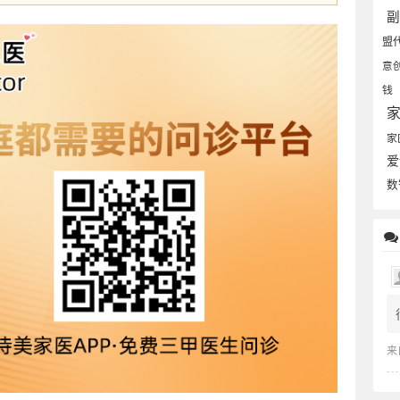
盟
意
钱
家
爱
数
来