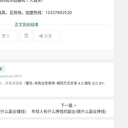
观的经济回报和个人成长！
，见效快。加盟热线：13327892520
正文到此结束
赏
赞
0
分享
理
/article/19211
布，转载请遵循《
署名-非商业性使用-相同方式共享 4.0 国际 (CC BY-
下一篇
什么副业赚钱)
年轻人有什么挣钱的副业(搞什么副业挣钱)