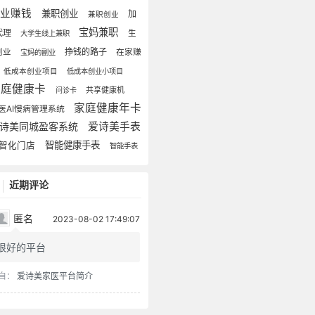
副业赚钱
兼职创业
加
兼职创业
宝妈兼职
代理
生
大学生线上兼职
挣钱的路子
创业
在家赚
宝妈的副业
低成本创业项目
低成本创业小项目
家庭健康卡
共享健康机
问诊卡
家庭健康年卡
医AI慢病管理系统
诗美同城盈客系统
爱诗美手表
智能健康手表
智化门店
智能手表
近期评论
匿名
2023-08-02 17:49:07
很好的平台
自：
爱诗美家医平台简介