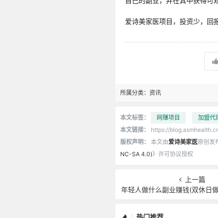
自己的副业，并在其中获得可
爱诗美家医项目，投资少，回报高
所属分类：
资讯
本文标签：
网赚项目
加盟代
本文链接：
https://blog.asmhealth.cn
版权声明：
本文由
爱诗美家医
原创发
NC-SA 4.0)
》许可协议授权
上一篇
年轻人做什么副业赚钱(双休日做
热门推荐