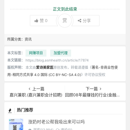
正文到此结束
赏
赞
0
分享
所属分类：
资讯
本文标签：
网赚项目
加盟代理
本文链接：
https://blog.asmhealth.cn/article/17874
版权声明：
本文由
爱诗美家医
原创发布，转载请遵循《
署名-非商业性使
用-相同方式共享 4.0 国际 (CC BY-NC-SA 4.0)
》许可协议授权
上一篇
下一篇
嘉兴兼职.(嘉兴兼职会计招聘)
回顾08年最赚钱的行业(金融危机2008谁赚钱了)
热门推荐
涨奶时老公帮我吸出来可以吗
浏览(12,994)
评论(0)