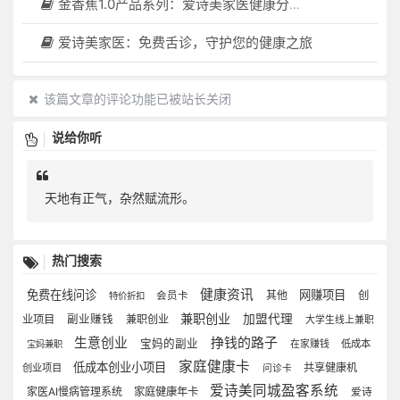
金香蕉1.0产品系列：爱诗美家医健康分布机，健康一体机，社区服务中心，药店，健康小屋都需要
爱诗美家医：免费舌诊，守护您的健康之旅
该篇文章的评论功能已被站长关闭
说给你听
天地有正气，杂然赋流形。
热门搜索
健康资讯
免费在线问诊
网赚项目
其他
创
会员卡
特价折扣
兼职创业
加盟代理
业项目
副业赚钱
兼职创业
大学生线上兼职
生意创业
挣钱的路子
宝妈的副业
在家赚钱
低成本
宝妈兼职
家庭健康卡
低成本创业小项目
共享健康机
创业项目
问诊卡
爱诗美同城盈客系统
家医AI慢病管理系统
家庭健康年卡
爱诗