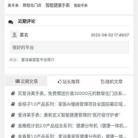
智能健康手表
数智化门店
美手表
智能手表
近期评论
匿名
2023-08-02 17:49:07
很好的平台
来自：
爱诗美家医平台简介
近期文章
站长推荐
随机文章
买爱诗美手表，免费赠送价值30000元的数智化门店系统一套（含硬件）
金桔子1.0产品系列：家医AI慢病管理项目全国招募区域合伙人，低投入，高回报，长收益
爱诗美手表：重新定义智能健康管理的“医疗级守护者”
金橄榄计划2.0产品组合系列：健康分布机（健康一体机）+慢病管理系统，可落地在健康小屋，社区服务中心等等
金香蕉1.0产品系列：爱诗美家医健康分布机，健康一体机，社区服务中心，药店，健康小屋都需要