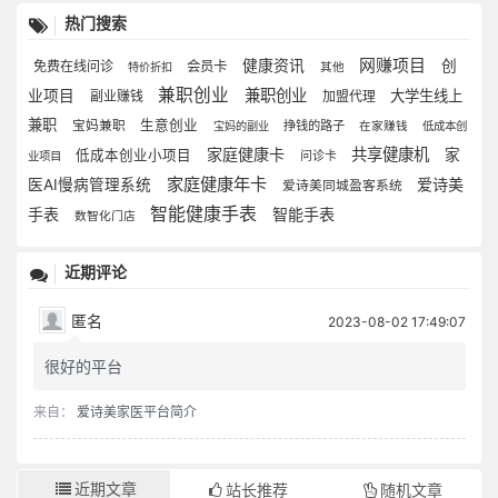
热门搜索
网赚项目
健康资讯
创
免费在线问诊
会员卡
特价折扣
其他
兼职创业
兼职创业
业项目
大学生线上
副业赚钱
加盟代理
兼职
生意创业
宝妈兼职
挣钱的路子
宝妈的副业
在家赚钱
低成本创
家庭健康卡
共享健康机
家
低成本创业小项目
业项目
问诊卡
家庭健康年卡
爱诗美
医AI慢病管理系统
爱诗美同城盈客系统
智能健康手表
手表
智能手表
数智化门店
近期评论
匿名
2023-08-02 17:49:07
很好的平台
来自：
爱诗美家医平台简介
近期文章
站长推荐
随机文章