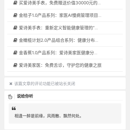
买爱诗美手表，免费赠送价值30000元的数智化门店系统一套（含硬件）
金桔子1.0产品系列：家医AI慢病管理项目全国招募区域合伙人，低投入，高回报，长收益
爱诗美手表：重新定义智能健康管理的“医疗级守护者”
金橄榄计划2.0产品组合系列：健康分布机（健康一体机）+慢病管理系统，可落地在健康小屋，社区服务中心等等
金香蕉1.0产品系列：爱诗美家医健康分布机，健康一体机，社区服务中心，药店，健康小屋都需要
爱诗美家医：免费舌诊，守护您的健康之旅
该篇文章的评论功能已被站长关闭
说给你听
相逢一醉是前缘，风雨散、飘然何处。