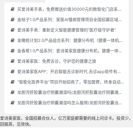
买爱诗美手表，免费赠送价值30000元的数智化门店系统一套（含硬件）
金桔子1.0产品系列：家医AI慢病管理项目全国招募区域合伙人，低投入，高回报，长收益
爱诗美手表：重新定义智能健康管理的“医疗级守护者”
金橄榄计划2.0产品组合系列：健康分布机（健康一体机）+慢病管理系统，可落地在健康小屋，社区服务中心等等
金香蕉1.0产品系列：爱诗美家医健康分布机，健康一体机，社区服务中心，药店，健康小屋都需要
爱诗美家医：免费舌诊，守护您的健康之旅
爱诗美家医APP：开启智能舌诊新时代.舌诊app软件有哪些 好用的舌诊app大全
"智能化医养平台"项目开始招商了，零加盟费，终身自动赚钱
龙胆泻肝胶囊治疗阴囊潮湿吗(龙胆泻肝胶囊治疗阴囊潮湿吗怎么服用)
龙胆泻肝胶囊治疗阴囊潮湿吗怎么服用(龙胆泻肝胶囊治疗阴囊潮湿吗怎么服用效果好)
爱诗美家医，全国招募合伙人。亿万家庭都需要的线上问诊卡。投资少，
回报高，见效快。