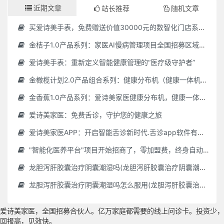
近期文章
站长推荐
随机文章
买爱诗美手表，免费赠送价值30000元的数智化门店系统一套（含硬件）
金桔子1.0产品系列：家医AI慢病管理项目全国招募区域合伙人，低投入，高回报，长收益
爱诗美手表：重新定义智能健康管理的“医疗级守护者”
金橄榄计划2.0产品组合系列：健康分布机（健康一体机）+慢病管理系统，可落地在健康小屋，社区服务中心等等
金香蕉1.0产品系列：爱诗美家医健康分布机，健康一体机，社区服务中心，药店，健康小屋都需要
爱诗美家医：免费舌诊，守护您的健康之旅
爱诗美家医APP：开启智能舌诊新时代.舌诊app软件有哪些 好用的舌诊app大全
"智能化医养平台"项目开始招商了，零加盟费，终身自动赚钱
龙胆泻肝胶囊治疗阴囊潮湿吗(龙胆泻肝胶囊治疗阴囊潮湿吗怎么服用)
龙胆泻肝胶囊治疗阴囊潮湿吗怎么服用(龙胆泻肝胶囊治疗阴囊潮湿吗怎么服用效果好)
爱诗美家医，全国招募合伙人。亿万家庭都需要的线上问诊卡。投资少，
回报高，见效快。