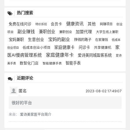
热门搜索
健康资讯
其他
免费在线问诊
会员卡
网赚项目
特价折扣
创业
副业赚钱
兼职创业
加盟代理
兼职创业
大学生线上兼职
项目
宝妈的副业
宝妈兼职
生意创业
挣钱的路子
在家赚钱
低成本
家
家庭健康卡
问诊卡
低成本创业小项目
共享健康机
创业项目
医AI慢病管理系统
家庭健康年卡
爱诗美同城盈客系统
爱诗
智能手表
数智化门店
美手表
智能健康手表
近期评论
匿名
2023-08-02 17:49:07
很好的平台
来自：
爱诗美家医平台简介