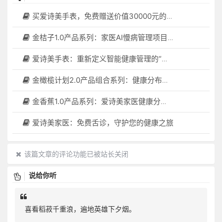
买爱诗美手表，免费赠送价值30000元的数智化门店系统一套（含硬件）
金桔子1.0产品系列：家医AI慢病管理项目全国招募区域合伙人，低投入，高回报，长收益
爱诗美手表：重新定义智能健康管理的“医疗级守护者”
金橄榄计划2.0产品组合系列：健康分布机（健康一体机）+慢病管理系统，可落地在健康小屋，社区服务中心等等
金香蕉1.0产品系列：爱诗美家医健康分布机，健康一体机，社区服务中心，药店，健康小屋都需要
爱诗美家医：免费舌诊，守护您的健康之旅
该篇文章的评论功能已被站长关闭
说给你听
喜看稻菽千重浪，遍地英雄下夕烟。