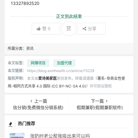
13327892520
正文到此结束
赏
赞
0
分享
所属分类：
资讯
本文标签：
网赚项目
加盟代理
本文链接：
https://blog.asmhealth.cn/article/15228
版权声明：
本文由
爱诗美家医
原创发布，转载请遵循《
署名-非商业性使
用-相同方式共享 4.0 国际 (CC BY-NC-SA 4.0)
》许可协议授权
上一篇
下一篇
信分销(免费微信分销系统)
假期兼职(假期兼职软件)
热门推荐
涨奶时老公帮我吸出来可以吗