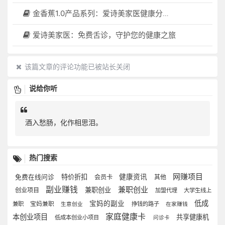
金香蕉1.0产品系列：爱诗美家医健康分布机，健康一体机，社区服务中心，药店，健康小屋都需要
爱诗美家医：免费舌诊，守护您的健康之旅
该篇文章的评论功能已被站长关闭
说给你听
酒入愁肠，化作相思泪。
热门搜索
网赚项目
特价折扣
健康资讯
免费在线问诊
会员卡
其他
副业赚钱
兼职创业
兼职创业
创业项目
加盟代理
大学生线上
低成
宝妈的副业
兼职
宝妈兼职
挣钱的路子
生意创业
在家赚钱
家庭健康卡
本创业项目
共享健康机
低成本创业小项目
问诊卡