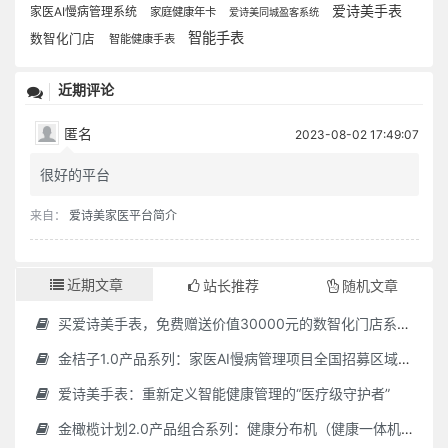
爱诗美手表
家医AI慢病管理系统
家庭健康年卡
爱诗美同城盈客系统
智能手表
数智化门店
智能健康手表
近期评论
匿名
2023-08-02 17:49:07
很好的平台
来自：
爱诗美家医平台简介
近期文章
站长推荐
随机文章
买爱诗美手表，免费赠送价值30000元的数智化门店系统一套（含硬件）
金桔子1.0产品系列：家医AI慢病管理项目全国招募区域合伙人，低投入，高回报，长收益
爱诗美手表：重新定义智能健康管理的“医疗级守护者”
金橄榄计划2.0产品组合系列：健康分布机（健康一体机）+慢病管理系统，可落地在健康小屋，社区服务中心等等