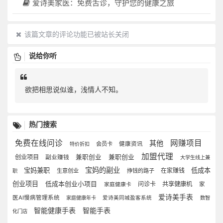
爱诗美家医：免费舌诊，守护您的健康之旅
该篇文章的评论功能已被站长关闭
说给你听
欲把相思说似谁，浅情人不知。
热门搜索
免费在线问诊
网赚项目
其他
会员卡
健康资讯
特价折扣
加盟代理
创业项目
兼职创业
兼职创业
副业赚钱
大学生线上兼
宝妈的副业
宝妈兼职
低成本
在家赚钱
生意创业
挣钱的路子
职
创业项目
低成本创业小项目
问诊卡
共享健康机
家
家庭健康卡
爱诗美手表
医AI慢病管理系统
家庭健康年卡
爱诗美同城盈客系统
数智
智能健康手表
智能手表
化门店