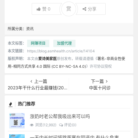
赏
赞
0
分享
所属分类：
资讯
本文标签：
网赚项目
加盟代理
本文链接：
https://blog.asmhealth.cn/article/14104
版权声明：
本文由
爱诗美家医
原创发布，转载请遵循《
署名-非商业性使
用-相同方式共享 4.0 国际 (CC BY-NC-SA 4.0)
》许可协议授权
上一篇
下一篇
2023年干什么行业最赚钱(2023最佳创业商机)
中医十问诊
热门推荐
涨奶时老公帮我吸出来可以吗
浏览(12,992)
评论(0)
一天内长时间将跳蛋塞在阴道内 有什么危害免...(跳蛋是放哪里)