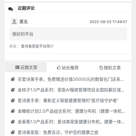
近期评论
匿名
2023-08-02 17:49:07
很好的平台
来自：
爱诗美家医平台简介
近期文章
站长推荐
随机文章
买爱诗美手表，免费赠送价值30000元的数智化门店系统一套（含硬件）
金桔子1.0产品系列：家医AI慢病管理项目全国招募区域合伙人，低投入，高回报，长收益
爱诗美手表：重新定义智能健康管理的“医疗级守护者”
金橄榄计划2.0产品组合系列：健康分布机（健康一体机）+慢病管理系统，可落地在健康小屋，社区服务中心等等
金香蕉1.0产品系列：爱诗美家医健康分布机，健康一体机，社区服务中心，药店，健康小屋都需要
爱诗美家医：免费舌诊，守护您的健康之旅