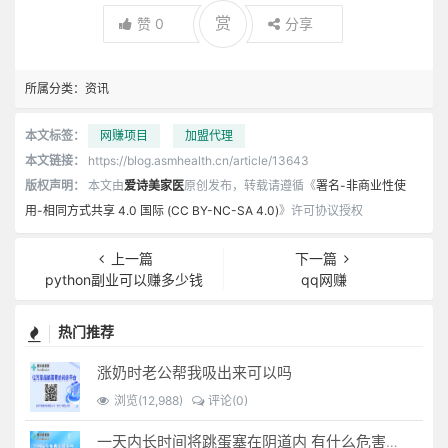
赏
赞
0
分享
所属分类：
资讯
本文标签：
网赚项目
加盟代理
本文链接：
https://blog.asmhealth.cn/article/13643
版权声明：
本文由
爱诗美家医
原创发布，转载请遵循《
署名-非商业性使
用-相同方式共享 4.0 国际 (CC BY-NC-SA 4.0)
》许可协议授权
上一篇
下一篇
python副业可以赚多少钱
qq网赚
热门推荐
涨奶时老公帮我吸出来可以吗
浏览(12,988)
评论(0)
一天内长时间将跳蛋塞在阴道内 有什么危害免...(跳蛋是放哪里)