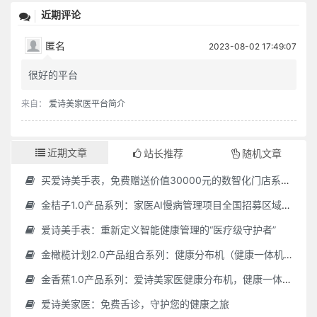
近期评论
匿名
2023-08-02 17:49:07
很好的平台
来自：
爱诗美家医平台简介
近期文章
站长推荐
随机文章
买爱诗美手表，免费赠送价值30000元的数智化门店系统一套（含硬件）
金桔子1.0产品系列：家医AI慢病管理项目全国招募区域合伙人，低投入，高回报，长收益
爱诗美手表：重新定义智能健康管理的“医疗级守护者”
金橄榄计划2.0产品组合系列：健康分布机（健康一体机）+慢病管理系统，可落地在健康小屋，社区服务中心等等
金香蕉1.0产品系列：爱诗美家医健康分布机，健康一体机，社区服务中心，药店，健康小屋都需要
爱诗美家医：免费舌诊，守护您的健康之旅