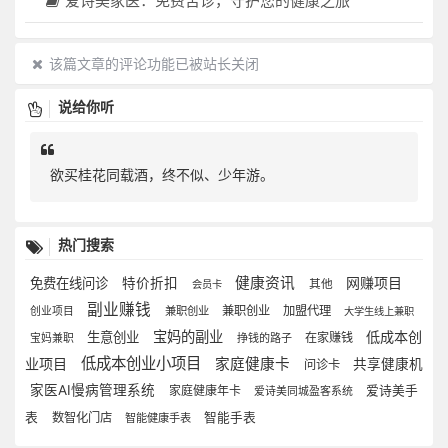
爱诗美家医：免费舌诊，守护您的健康之旅
该篇文章的评论功能已被站长关闭
说给你听
欲买桂花同载酒，终不似、少年游。
热门搜索
健康资讯
网赚项目
免费在线问诊
特价折扣
其他
会员卡
副业赚钱
兼职创业
加盟代理
兼职创业
创业项目
大学生线上兼职
宝妈的副业
低成本创
生意创业
在家赚钱
宝妈兼职
挣钱的路子
低成本创业小项目
业项目
家庭健康卡
共享健康机
问诊卡
家医AI慢病管理系统
家庭健康年卡
爱诗美手
爱诗美同城盈客系统
表
数智化门店
智能手表
智能健康手表