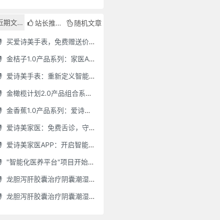
近期文章
站长推荐
随机文章
买爱诗美手表，免费赠送价值30000元的数智化门店系统一套（含硬件）
金桔子1.0产品系列：家医AI慢病管理项目全国招募区域合伙人，低投入，高回报，长收益
爱诗美手表：重新定义智能健康管理的“医疗级守护者”
金橄榄计划2.0产品组合系列：健康分布机（健康一体机）+慢病管理系统，可落地在健康小屋，社区服务中心等等
金香蕉1.0产品系列：爱诗美家医健康分布机，健康一体机，社区服务中心，药店，健康小屋都需要
爱诗美家医：免费舌诊，守护您的健康之旅
爱诗美家医APP：开启智能舌诊新时代.舌诊app软件有哪些 好用的舌诊app大全
"智能化医养平台"项目开始招商了，零加盟费，终身自动赚钱
龙胆泻肝胶囊治疗阴囊潮湿吗(龙胆泻肝胶囊治疗阴囊潮湿吗怎么服用)
龙胆泻肝胶囊治疗阴囊潮湿吗怎么服用(龙胆泻肝胶囊治疗阴囊潮湿吗怎么服用效果好)