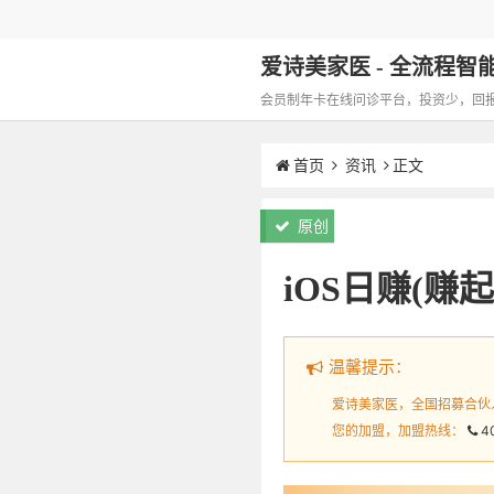
爱诗美家医 - 全流程智能化
会员制年卡在线问诊平台，投资少，回报高，
首页
资讯
正文
原创
iOS日赚(赚起来
温馨提示：
爱诗美家医，全国招募合伙
您的加盟，加盟热线：
4