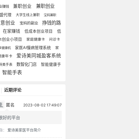
兼职创业
兼职创业
业赚钱
盟代理
大学生线上兼职
宝妈兼职
生意创业
挣钱的路
宝妈的副业
在家赚钱
低成本创业项目
低
本创业小项目
家庭健康卡
问诊卡
家医AI慢病管理系统
家
享健康机
爱诗美同城盈客系统
健康年卡
数智化门店
智能健康手
诗美手表
智能手表
近期评论
匿名
2023-08-02 17:49:07
很好的平台
自：
爱诗美家医平台简介