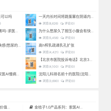
来可以吗
一天内长时间将跳蛋塞在阴道内 有什么危害免...(跳蛋是放哪里)
)
浏览(8,626)
评论(0)
经常sm灌肠有什么危害吗-求医问药-
为什么憋尿久了按压小腹会有快感_-
浏览(5,456)
评论(0)
高h榨乳疏通乳孔扩张
憋尿时 按压小腹产生快感(憋尿的时候按压小腹是什么感觉)
)
浏览(4,421)
评论(0)
【北京市医院投诉电话】北京301医院电话--(北京301医院投诉电话多少)
浏览(4,100)
评论(0)
金桔子1.0产品系列：家医AI慢病管理项目全国招募区域合伙人，低投入，高回报，长收益
沈阳儿科排名前十的医院(沈阳儿科最好的医院)
)
浏览(3,690)
评论(0)
套（含硬件）
金桔子1.0产品系列：家医AI慢病管理项目全国招募区域合伙人，低投入，高回报，长收益