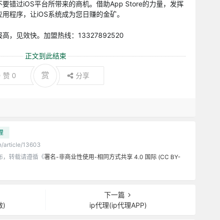
错过iOS平台所带来的商机。借助App Store的力量，发挥
用程序，让iOS系统成为您日赚的金矿。
，见效快。加盟热线：13327892520
正文到此结束
赏
赞
0
分享
理
n/article/13603
布，转载请遵循《
署名-非商业性使用-相同方式共享 4.0 国际 (CC BY-
下一篇
做)
ip代理(ip代理APP)