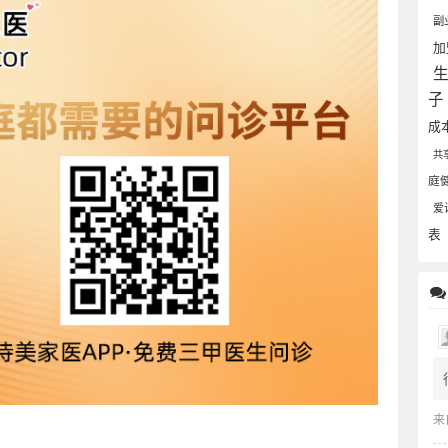
副
加
子
成
共
庭
爱
表
来
。