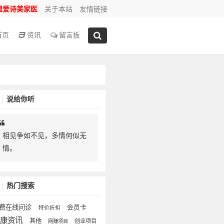
盟爱诗美家医
关于本站
友情链接
首页
资讯
留言板
说给你听
相见争如不见，多情何似无
情。
热门搜索
费在线问诊
会员卡
特价折扣
健康资讯
其他
创业项目
网赚项目