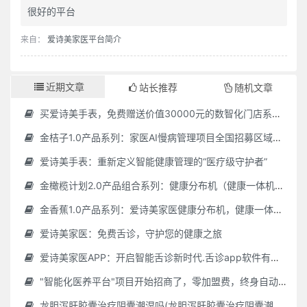
很好的平台
来自：
爱诗美家医平台简介
近期文章
站长推荐
随机文章
买爱诗美手表，免费赠送价值30000元的数智化门店系统一套（含硬件）
金桔子1.0产品系列：家医AI慢病管理项目全国招募区域合伙人，低投入，高回报，长收益
爱诗美手表：重新定义智能健康管理的“医疗级守护者”
金橄榄计划2.0产品组合系列：健康分布机（健康一体机）+慢病管理系统，可落地在健康小屋，社区服务中心等等
金香蕉1.0产品系列：爱诗美家医健康分布机，健康一体机，社区服务中心，药店，健康小屋都需要
爱诗美家医：免费舌诊，守护您的健康之旅
爱诗美家医APP：开启智能舌诊新时代.舌诊app软件有哪些 好用的舌诊app大全
"智能化医养平台"项目开始招商了，零加盟费，终身自动赚钱
龙胆泻肝胶囊治疗阴囊潮湿吗(龙胆泻肝胶囊治疗阴囊潮湿吗怎么服用)