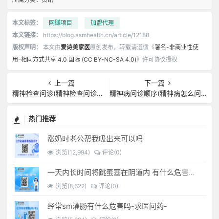
本文标签：
网赚项目
加盟代理
本文链接：
https://blog.asmhealth.cn/article/12188
版权声明：
本文由
爱诗美家医
原创发布，转载请遵循《
署名-非商业性使
用-相同方式共享 4.0 国际 (CC BY-NC-SA 4.0)
》许可协议授权
上一篇
下一篇
精神检查问诊(精神检查问诊的模板)
精神病问诊顺序(精神病怎么问诊)
热门推荐
涨奶时老公帮我吸出来可以吗
浏览(12,994)
评论(0)
一天内长时间将跳蛋塞在阴道内 有什么危害免...(跳蛋是放哪里)
浏览(8,622)
评论(0)
经常sm灌肠有什么危害吗-求医问药-