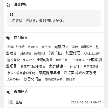
说给你听
思悠悠，恨悠悠，恨到归时方始休。
热门搜索
健康资讯
创
会员卡
免费在线问诊
其他
网赚项目
特价折扣
加盟代理
业项目
兼职创业
兼职创业
副业赚钱
大学生线上兼职
低成本创
宝妈兼职
宝妈的副业
生意创业
挣钱的路子
在家赚钱
业项目
家庭健康卡
低成本创业小项目
问诊卡
共享健康机
家庭健康年卡
爱诗美同城盈客系统
家医AI慢病管理系统
数智化门店
智能健康手表
爱诗美手表
智能手表
近期评论
匿名
2023-08-02 17:49:07