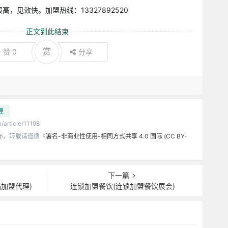
，见效快。加盟热线：13327892520
正文到此结束
赏
赞
0
分享
理
/article/11198
布，转载请遵循《
署名-非商业性使用-相同方式共享 4.0 国际 (CC BY-
下一篇
加盟代理)
连锁加盟餐饮(连锁加盟餐饮展会)