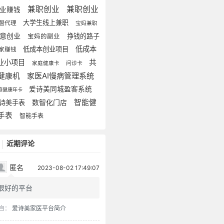
兼职创业
兼职创业
副业赚钱
大学生线上兼职
盟代理
宝妈兼职
生意创业
挣钱的路子
宝妈的副业
低成本
低成本创业项目
家赚钱
业小项目
共
家庭健康卡
问诊卡
家医AI慢病管理系统
健康机
爱诗美同城盈客系统
庭健康年卡
数智化门店
智能健
诗美手表
手表
智能手表
近期评论
匿名
2023-08-02 17:49:07
很好的平台
自：
爱诗美家医平台简介