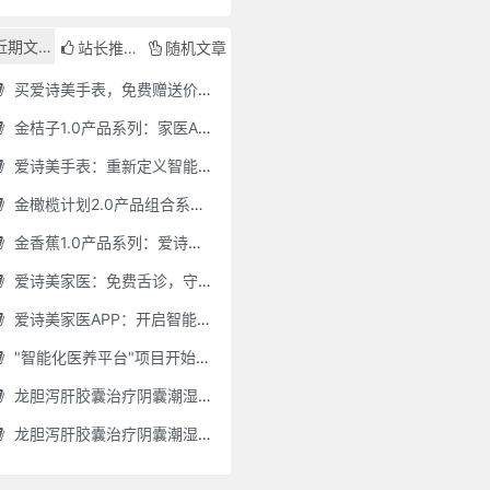
近期文章
站长推荐
随机文章
买爱诗美手表，免费赠送价值30000元的数智化门店系统一套（含硬件）
金桔子1.0产品系列：家医AI慢病管理项目全国招募区域合伙人，低投入，高回报，长收益
爱诗美手表：重新定义智能健康管理的“医疗级守护者”
金橄榄计划2.0产品组合系列：健康分布机（健康一体机）+慢病管理系统，可落地在健康小屋，社区服务中心等等
金香蕉1.0产品系列：爱诗美家医健康分布机，健康一体机，社区服务中心，药店，健康小屋都需要
爱诗美家医：免费舌诊，守护您的健康之旅
爱诗美家医APP：开启智能舌诊新时代.舌诊app软件有哪些 好用的舌诊app大全
"智能化医养平台"项目开始招商了，零加盟费，终身自动赚钱
龙胆泻肝胶囊治疗阴囊潮湿吗(龙胆泻肝胶囊治疗阴囊潮湿吗怎么服用)
龙胆泻肝胶囊治疗阴囊潮湿吗怎么服用(龙胆泻肝胶囊治疗阴囊潮湿吗怎么服用效果好)