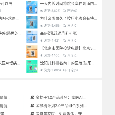
来可以吗
一天内长时间将跳蛋塞在阴道内 有什么危害免...(跳蛋是放哪里)
)
浏览(8,626)
评论(0)
经常sm灌肠有什么危害吗-求医问药-
为什么憋尿久了按压小腹会有快感_-
浏览(5,456)
评论(0)
高h榨乳疏通乳孔扩张
憋尿时 按压小腹产生快感(憋尿的时候按压小腹是什么感觉)
)
浏览(4,421)
评论(0)
【北京市医院投诉电话】北京301医院电话--(北京301医院投诉电话多少)
浏览(4,100)
评论(0)
金桔子1.0产品系列：家医AI慢病管理项目全国招募区域合伙人，低投入，高回报，长收益
沈阳儿科排名前十的医院(沈阳儿科最好的医院)
)
浏览(3,690)
评论(0)
套（含硬件）
金桔子1.0产品系列：家医AI慢病管理项目全国招募区域合伙人，低投入，高回报，长收益
守护者”
金橄榄计划2.0产品组合系列：健康分布机（健康一体机）+慢病管理系统，可落地在健康小屋，社区服务中心等等
小屋都需要
爱诗美家医：免费舌诊，守护您的健康之旅