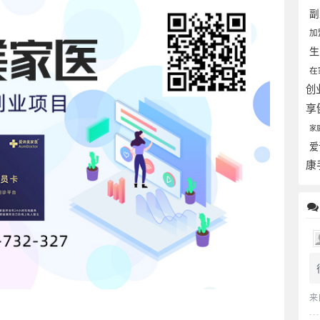
加
在
创
享
家
爱
康
来
。