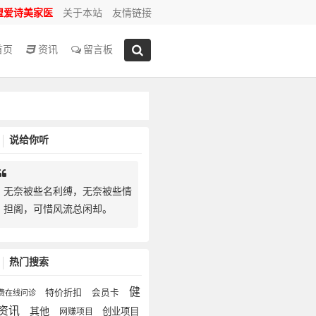
盟爱诗美家医
关于本站
友情链接
首页
资讯
留言板
说给你听
无奈被些名利缚，无奈被些情
担阁，可惜风流总闲却。
热门搜索
健
特价折扣
会员卡
费在线问诊
资讯
其他
创业项目
网赚项目