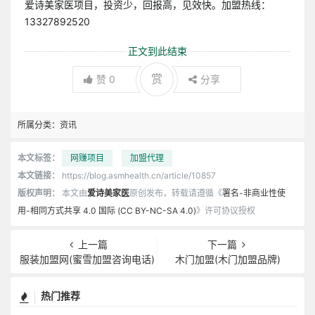
爱诗美家医项目，投资少，回报高，见效快。加盟热线：
13327892520
正文到此结束
赏
赞
0
分享
所属分类：
资讯
本文标签：
网赚项目
加盟代理
本文链接：
https://blog.asmhealth.cn/article/10857
版权声明：
本文由
爱诗美家医
原创发布，转载请遵循《
署名-非商业性使
用-相同方式共享 4.0 国际 (CC BY-NC-SA 4.0)
》许可协议授权
上一篇
下一篇
服装加盟网(蜜雪加盟咨询电话)
木门加盟(木门加盟品牌)
热门推荐