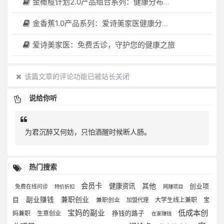
金橄榄计划2.0产品组合系列：健康分布机（健康一体机）+慢病管理系统，可落地在健康小屋，社区服务中心等等
金香蕉1.0产品系列：爱诗美家医健康分布机，健康一体机，社区服务中心，药店，健康小屋都需要
爱诗美家医：免费舌诊，守护您的健康之旅
该篇文章的评论功能已被站长关闭
说给你听
为君沉醉又何妨，只怕酒醒时候断人肠。
热门搜索
会员卡
其他
健康资讯
创业项
免费在线问诊
特价折扣
网赚项目
副业赚钱
兼职创业
目
大学生线上兼职
宝
兼职创业
加盟代理
低成本创
宝妈的副业
妈兼职
生意创业
挣钱的路子
在家赚钱