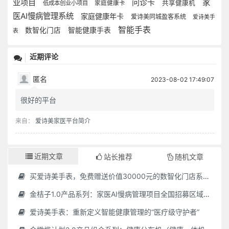
业项目
问诊卡
家
共享健康机
低成本创业小项目
家庭健康卡
医AI慢病管理系统
家庭健康年卡
爱诗美同城盈客系统
爱诗美手
智能手表
数智化门店
智能健康手表
表
近期评论
匿名
2023-08-02 17:49:07
很好的平台
来自：
爱诗美家医平台简介
近期文章
站长推荐
随机文章
买爱诗美手表，免费赠送价值30000元的数智化门店系统一套（含硬件）
金桔子1.0产品系列：家医AI慢病管理项目全国招募区域合伙人，低投入，高回报，长收益
爱诗美手表：重新定义智能健康管理的“医疗级守护者”