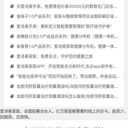
买爱诗美手表，免费赠送价值30000元的数智化门店系统一套（含硬件）
金桔子1.0产品系列：家医AI慢病管理项目全国招募区域合伙人，低投入，高回报，长收益
爱诗美手表：重新定义智能健康管理的“医疗级守护者”
金橄榄计划2.0产品组合系列：健康分布机（健康一体机）+慢病管理系统，可落地在健康小屋，社区服务中心等等
金香蕉1.0产品系列：爱诗美家医健康分布机，健康一体机，社区服务中心，药店，健康小屋都需要
爱诗美家医：免费舌诊，守护您的健康之旅
爱诗美家医APP：开启智能舌诊新时代.舌诊app软件有哪些 好用的舌诊app大全
"智能化医养平台"项目开始招商了，零加盟费，终身自动赚钱
龙胆泻肝胶囊治疗阴囊潮湿吗(龙胆泻肝胶囊治疗阴囊潮湿吗怎么服用)
龙胆泻肝胶囊治疗阴囊潮湿吗怎么服用(龙胆泻肝胶囊治疗阴囊潮湿吗怎么服用效果好)
爱诗美家医，全国招募合伙人。亿万家庭都需要的线上问诊卡。投资少，
回报高，见效快。