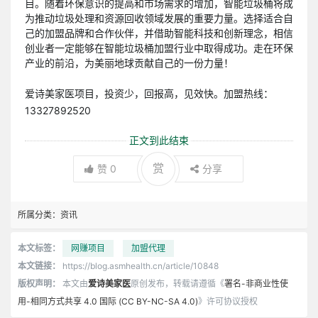
目。随着环保意识的提高和市场需求的增加，智能垃圾桶将成
为推动垃圾处理和资源回收领域发展的重要力量。选择适合自
己的加盟品牌和合作伙伴，并借助智能科技和创新理念，相信
创业者一定能够在智能垃圾桶加盟行业中取得成功。走在环保
产业的前沿，为美丽地球贡献自己的一份力量！
爱诗美家医项目，投资少，回报高，见效快。加盟热线：
13327892520
正文到此结束
赏
赞
0
分享
所属分类：
资讯
本文标签：
网赚项目
加盟代理
本文链接：
https://blog.asmhealth.cn/article/10848
版权声明：
本文由
爱诗美家医
原创发布，转载请遵循《
署名-非商业性使
用-相同方式共享 4.0 国际 (CC BY-NC-SA 4.0)
》许可协议授权