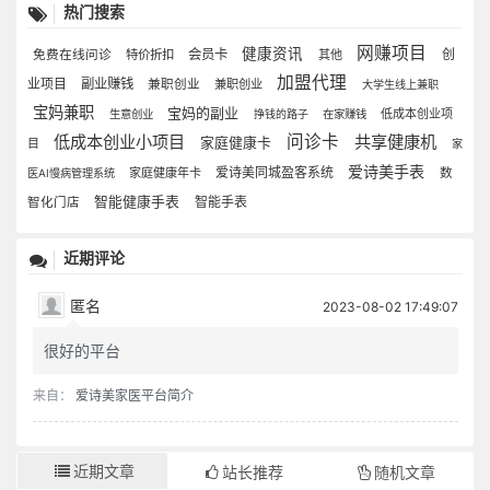
热门搜索
网赚项目
健康资讯
会员卡
创
免费在线问诊
特价折扣
其他
加盟代理
业项目
副业赚钱
兼职创业
兼职创业
大学生线上兼职
宝妈兼职
宝妈的副业
低成本创业项
生意创业
挣钱的路子
在家赚钱
低成本创业小项目
问诊卡
共享健康机
家庭健康卡
目
家
爱诗美手表
爱诗美同城盈客系统
家庭健康年卡
数
医AI慢病管理系统
智能健康手表
智能手表
智化门店
近期评论
匿名
2023-08-02 17:49:07
很好的平台
来自：
爱诗美家医平台简介
近期文章
站长推荐
随机文章