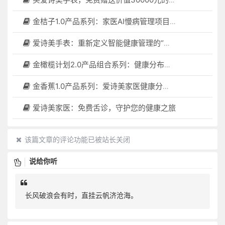
金桔子1.0产品系列：家医AI慢病管理项目全国招募区域合伙人，低投入，高回报，长收益
爱诗美手表：重新定义智能健康管理的“医疗级守护者”
金橄榄计划2.0产品组合系列：健康分布机（健康一体机）+慢病管理系统，可落地在健康小屋，社区服务中心等等
金香蕉1.0产品系列：爱诗美家医健康分布机，健康一体机，社区服务中心，药店，健康小屋都需要
爱诗美家医：免费舌诊，守护您的健康之旅
该篇文章的评论功能已被站长关闭
说给你听
长风破浪会有时，直挂云帆济沧海。