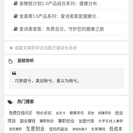
金橄榄计划2.0产品组合系列：健康分布机（健康一体机）+慢病管理系统，可落地在健康小屋，社区服务中心等等
金香蕉1.0产品系列：爱诗美家医健康分布机，健康一体机，社区服务中心，药店，健康小屋都需要
爱诗美家医：免费舌诊，守护您的健康之旅
该篇文章的评论功能已被站长关闭
说给你听
巧笑倩兮，美目盼兮，素以为绚兮。
热门搜索
创业
免费在线问诊
特价折扣
健康资讯
其他
网赚项目
会员卡
项目
兼职创业
副业赚钱
兼职创业
加盟代理
大学生线上兼职
生意创业
低成本
宝妈的副业
宝妈兼职
在家赚钱
挣钱的路子