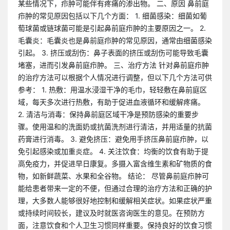
某些情况下，疖肿可能伴有疼痛的渗出物。 二、原因 鼻前庭
疖肿的常见原因包括以下几个方面： 1. 细菌感染：细菌如葡
萄球菌或链球菌可能是引起鼻前庭疖肿的主要原因之一。 2.
毛囊炎：毛囊炎也是鼻前庭疖肿的常见原因，通常由细菌感染
引起。 3. 挤压或刮伤：鼻子表面的挤压或刮伤可能导致毛囊
堵塞，进而引发鼻前庭疖肿。 三、治疗方法 针对鼻前庭疖肿
的治疗方法可以根据个人情况进行调整，但以下几个方法可供
参考： 1. 热敷：用温水浸湿干净的毛巾，轻轻敷在鼻前庭区
域，每天多次进行热敷，有助于促进血液循环和缓解疼痛。
2. 清洁与消毒：保持鼻前庭区域干净是预防感染的重要步
骤。使用温和的洗面奶或抗菌洗剂进行清洁，并用适量的抗菌
药膏进行消毒。 3. 避免挤压：避免用手挤压鼻前庭疖肿，以
免引起感染或加重炎症。 4. 关注饮食：均衡的饮食有助于提
高免疫力，并促进早日康复。多摄入富含维生素和矿物质的食
物，如新鲜蔬菜、水果和全谷物。 结论： 尽管鼻前庭疖肿可
能给患者带来一定的不便，但通过合理的治疗方法和正确的护
理，大多数人能够很好地控制和缓解相关症状。如果症状严重
或持续时间较长，建议及时就医咨询医生的意见。在预防方
面，注意饮食和个人卫生习惯同样重要。保持良好的饮食习惯