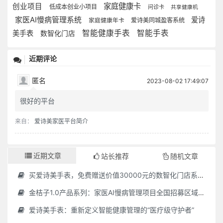
家庭健康卡
创业项目
低成本创业小项目
问诊卡
共享健康机
家医AI慢病管理系统
爱诗
爱诗美同城盈客系统
家庭健康年卡
智能健康手表
智能手表
美手表
数智化门店
近期评论
匿名
2023-08-02 17:49:07
很好的平台
来自：
爱诗美家医平台简介
近期文章
站长推荐
随机文章
买爱诗美手表，免费赠送价值30000元的数智化门店系统一套（含硬件）
金桔子1.0产品系列：家医AI慢病管理项目全国招募区域合伙人，低投入，高回报，长收益
爱诗美手表：重新定义智能健康管理的“医疗级守护者”