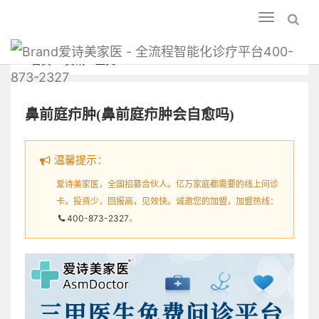
Toggle
navigation
爱诗美家医 - 全流程智能化诊疗平台400-
首页
资讯
正文
873-2327
鼻前庭疖肿(鼻前庭疖肿会自愈吗)
温馨提示：
爱诗美家医，全国招募合伙人。亿万家庭都需要的线上问诊
卡。投资少，回报高，见效快。诚邀您的加盟，加盟热线：
400-873-2327
。