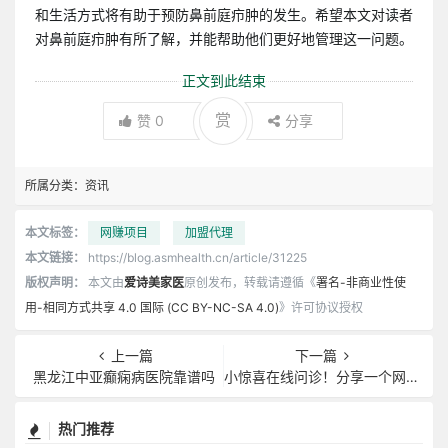
和生活方式将有助于预防鼻前庭疖肿的发生。希望本文对读者
对鼻前庭疖肿有所了解，并能帮助他们更好地管理这一问题。
正文到此结束
赏
赞
0
分享
所属分类：
资讯
本文标签：
网赚项目
加盟代理
本文链接：
https://blog.asmhealth.cn/article/31225
版权声明：
本文由
爱诗美家医
原创发布，转载请遵循《
署名-非商业性使
用-相同方式共享 4.0 国际 (CC BY-NC-SA 4.0)
》许可协议授权
上一篇
下一篇
黑龙江中亚癫痫病医院靠谱吗
小惊喜在线问诊！分享一个网上看病攻略。爱诗美家医
热门推荐